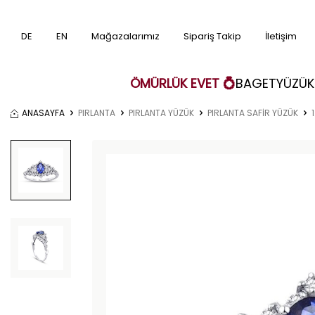
DE
EN
Mağazalarımız
Sipariş Takip
İletişim
ÖMÜRLÜK EVET 💍
BAGET
YÜZÜK
ANASAYFA
PIRLANTA
PIRLANTA YÜZÜK
PIRLANTA SAFİR YÜZÜK