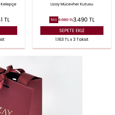
r Kelepçe
Lizay Mücevher Kutusu
41
TL
3.490
TL
6.980
TL
%
50
SEPETE EKLE
sit
1.163 TL x 3 Taksit