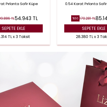
arat Pırlanta Safir Küpe
0.54 Karat Pırlanta Safi
54.943
TL
85.1
09.886
TL
170.281
TL
%
50
SEPETE EKLE
SEPETE EKLE
.314 TL x 3 Taksit
28.380 TL x 3 Tak