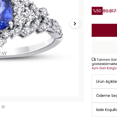
89.817
%
50
Tahmini Gönd
gösterebilmekte
Aynı Gün Karg
Ürün Açıkl
Ödeme Seç
İade Koşulla