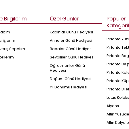
e Bilgilerim
Özel Günler
Popüler
Kategori
sabım
Kadınlar Günü Hediyesi
Pırlanta Yüz
arişlerim
Anneler Günü Hediyesi
Pırlanta Tek
şveriş Sepetim
Babalar Günü Hediyesi
Pırlanta Bag
orilerim
Sevgililer Günü Hediyesi
Pırlanta Beş
Öğretmenler Günü
Hediyesi
Pırlanta Kol
Doğum Günü Hediyesi
Pırlanta Küp
Yıl Dönümü Hediyesi
Pırlanta Bile
Lotus Kolek
Alyans
Altın Yüzükl
Altın Kolyele