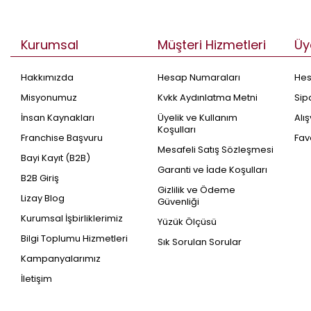
Kurumsal
Müşteri Hizmetleri
Üy
Hakkımızda
Hesap Numaraları
He
Misyonumuz
Kvkk Aydınlatma Metni
Sip
İnsan Kaynakları
Üyelik ve Kullanım
Alı
Koşulları
Franchise Başvuru
Fav
Mesafeli Satış Sözleşmesi
Bayi Kayıt (B2B)
Garanti ve İade Koşulları
B2B Giriş
Gizlilik ve Ödeme
Lizay Blog
Güvenliği
Kurumsal İşbirliklerimiz
Yüzük Ölçüsü
Bilgi Toplumu Hizmetleri
Sık Sorulan Sorular
Kampanyalarımız
İletişim