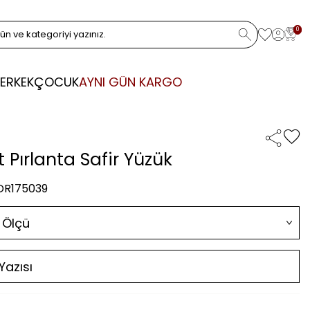
0
ERKEK
ÇOCUK
AYNI GÜN KARGO
at Pırlanta Safir Yüzük
 DR175039