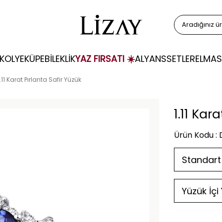
KOLYE
KÜPE
BİLEKLİK
YAZ FIRSATI ☀️
ALYANS
SETLER
ELMAS
1.11 Karat Pırlanta Safir Yüzük
1.11 Kar
Ürün Kodu :