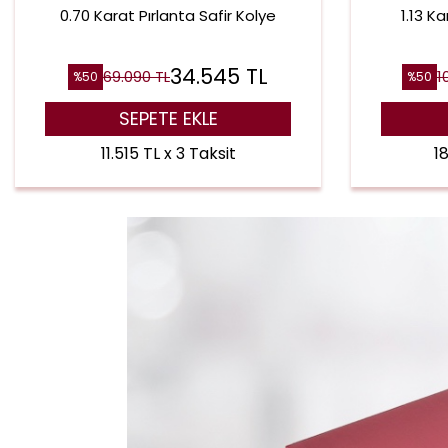
0.70 Karat Pırlanta Safir Kolye
1.13 K
34.545
TL
69.090
TL
1
%
50
%
50
SEPETE EKLE
11.515 TL x 3 Taksit
18