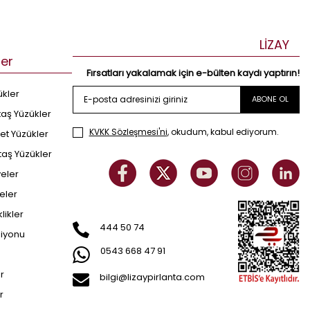
LİZAY
ler
Fırsatları yakalamak için e-bülten kaydı yaptırın!
ükler
ABONE OL
taş Yüzükler
KVKK Sözleşmesi'ni
, okudum, kabul ediyorum.
et Yüzükler
taş Yüzükler
yeler
eler
klikler
444 50 74
siyonu
0543 668 47 91
er
bilgi@lizaypirlanta.com
r