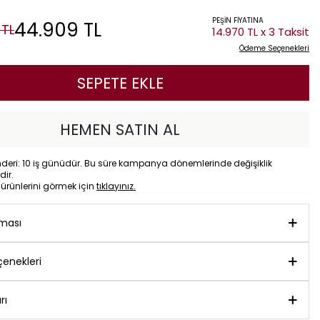
PEŞİN FİYATINA
44.909
TL
TL
14.970 TL x 3 Taksit
Ödeme Seçenekleri
SEPETE EKLE
HEMEN SATIN AL
eri: 10 iş günüdür. Bu süre kampanya dönemlerinde değişiklik
dir.
o
ürünlerini görmek için
tıklayınız.
aması
enekleri
rı