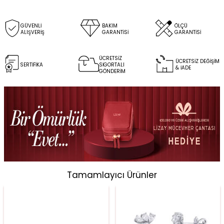
GÜVENLİ
BAKIM
ÖLÇÜ
ALIŞVERİŞ
GARANTİSİ
GARANTİSİ
ÜCRETSİZ
ÜCRETSİZ DEĞİŞİM
SERTİFİKA
SİGORTALI
& İADE
GÖNDERİM
Tamamlayıcı Ürünler