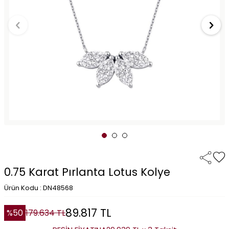
0.75 Karat Pırlanta Lotus Kolye
Ürün Kodu : DN48568
89.817
TL
%
50
179.634
TL