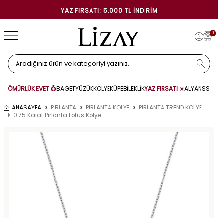
YAZ FIRSATI: 5.000 TL İNDIRIM
0
ÖMÜRLÜK EVET 💍
BAGET
YÜZÜK
KOLYE
KÜPE
BİLEKLİK
YAZ FIRSATI ☀️
ALYANS
SET
ANASAYFA
PIRLANTA
PIRLANTA KOLYE
PIRLANTA TREND KOLYE
0.75 Karat Pırlanta Lotus Kolye