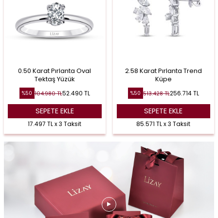
0.50 Karat Pırlanta Oval
2.58 Karat Pırlanta Trend
Tektaş Yüzük
Küpe
52.490
TL
256.714
TL
104.980
TL
513.428
TL
%
50
%
50
SEPETE EKLE
SEPETE EKLE
17.497 TL x 3 Taksit
85.571 TL x 3 Taksit