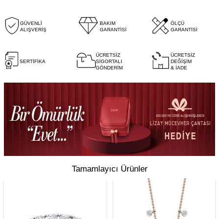
GÜVENLİ
BAKIM
ÖLÇÜ
ALIŞVERİŞ
GARANTİSİ
GARANTİSİ
ÜCRETSİZ
ÜCRETSİZ
SERTİFİKA
SİGORTALI
DEĞİŞİM
GÖNDERİM
& İADE
Tamamlayıcı Ürünler