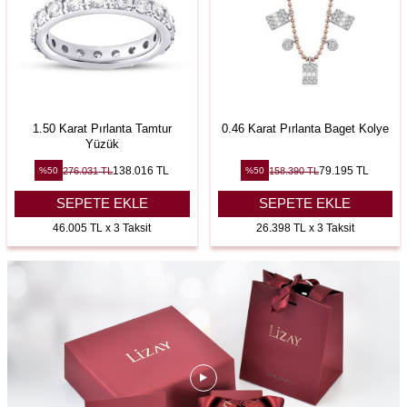
1.50 Karat Pırlanta Tamtur
0.46 Karat Pırlanta Baget Kolye
Yüzük
138.016
TL
79.195
TL
276.031
TL
158.390
TL
%
50
%
50
SEPETE EKLE
SEPETE EKLE
46.005 TL x 3 Taksit
26.398 TL x 3 Taksit