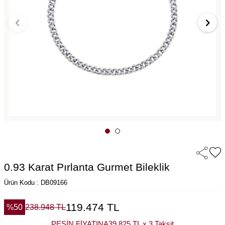
0.93 Karat Pırlanta Gurmet Bileklik
Ürün Kodu : DB09166
119.474
TL
%
50
238.948
TL
PEŞİN FİYATINA
39.825 TL x 3 Taksit