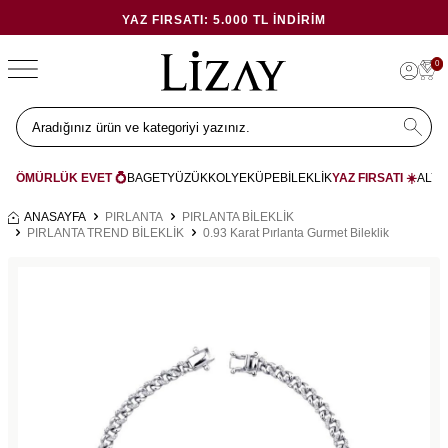
YAZ FIRSATI: 5.000 TL İNDIRIM
0
ÖMÜRLÜK EVET 💍
BAGET
YÜZÜK
KOLYE
KÜPE
BİLEKLİK
YAZ FIRSATI ☀️
ALYA
ANASAYFA
PIRLANTA
PIRLANTA BİLEKLİK
PIRLANTA TREND BİLEKLİK
0.93 Karat Pırlanta Gurmet Bileklik