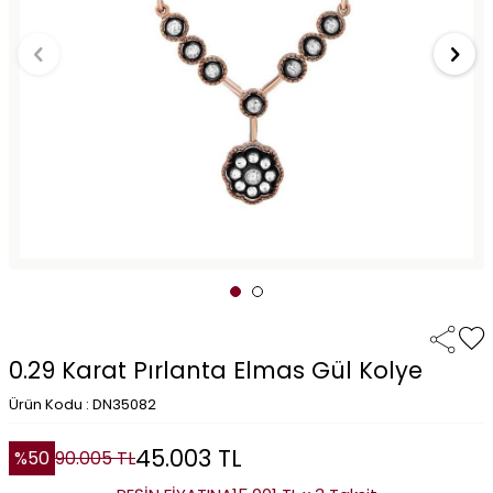
0.29 Karat Pırlanta Elmas Gül Kolye
Ürün Kodu : DN35082
45.003
TL
%
50
90.005
TL