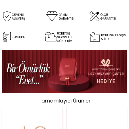
GÜVENLİ
BAKIM
ÖLÇÜ
ALIŞVERİŞ
GARANTİSİ
GARANTİSİ
ÜCRETSİZ
ÜCRETSİZ DEĞİŞİM
SERTİFİKA
SİGORTALI
& İADE
GÖNDERİM
Tamamlayıcı Ürünler