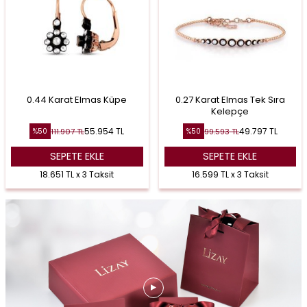
0.44 Karat Elmas Küpe
0.27 Karat Elmas Tek Sıra
Kelepçe
55.954
TL
49.797
TL
111.907
TL
99.593
TL
%
50
%
50
SEPETE EKLE
SEPETE EKLE
18.651 TL x 3 Taksit
16.599 TL x 3 Taksit