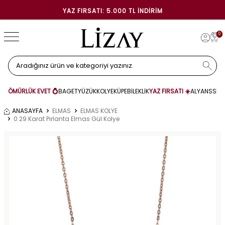
YAZ FIRSATI: 5.000 TL İNDIRIM
0
ÖMÜRLÜK EVET 💍
BAGET
YÜZÜK
KOLYE
KÜPE
BİLEKLİK
YAZ FIRSATI ☀️
ALYANS
SET
ANASAYFA
ELMAS
ELMAS KOLYE
0.29 Karat Pırlanta Elmas Gül Kolye