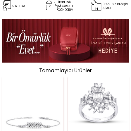
ÜCRETSİZ
ÜCRETSİZ DEĞİŞİM
SERTİFİKA
SİGORTALI
& İADE
GÖNDERİM
Tamamlayıcı Ürünler