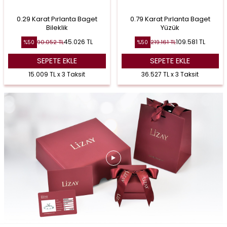
0.29 Karat Pırlanta Baget
0.79 Karat Pırlanta Baget
Bileklik
Yüzük
45.026
TL
109.581
TL
90.052
TL
219.161
TL
%
50
%
50
SEPETE EKLE
SEPETE EKLE
15.009 TL x 3 Taksit
36.527 TL x 3 Taksit