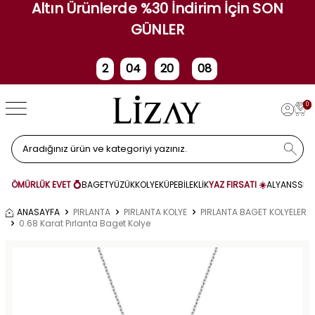
Altın Ürünlerde %30 İndirim İçin SON
GÜNLER
2
04
20
08
Gün
Saat
Dakika
Saniye
0
ÖMÜRLÜK EVET 💍
BAGET
YÜZÜK
KOLYE
KÜPE
BİLEKLİK
YAZ FIRSATI ☀️
ALYANS
SET
ANASAYFA
PIRLANTA
PIRLANTA KOLYE
PIRLANTA BAGET KOLYELER
0.68 Karat Pırlanta Baget Kolye