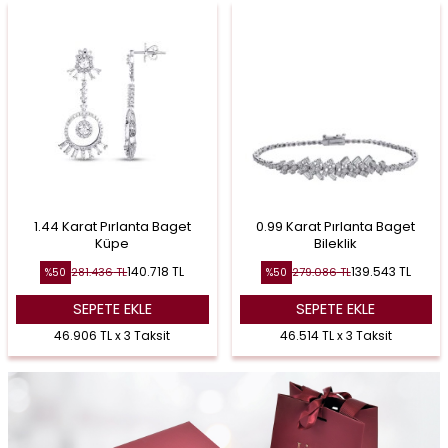
1.44 Karat Pırlanta Baget
0.99 Karat Pırlanta Baget
Küpe
Bileklik
140.718
TL
139.543
TL
281.436
TL
279.086
TL
%
50
%
50
SEPETE EKLE
SEPETE EKLE
46.906 TL x 3 Taksit
46.514 TL x 3 Taksit