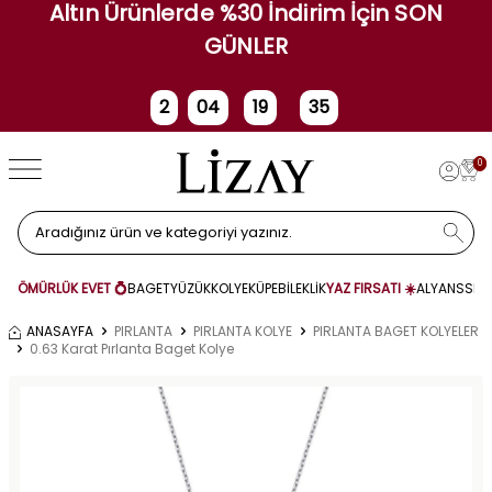
Altın Ürünlerde %30 İndirim İçin SON
GÜNLER
2
04
19
35
Gün
Saat
Dakika
Saniye
0
ÖMÜRLÜK EVET 💍
BAGET
YÜZÜK
KOLYE
KÜPE
BİLEKLİK
YAZ FIRSATI ☀️
ALYANS
SET
ANASAYFA
PIRLANTA
PIRLANTA KOLYE
PIRLANTA BAGET KOLYELER
0.63 Karat Pırlanta Baget Kolye