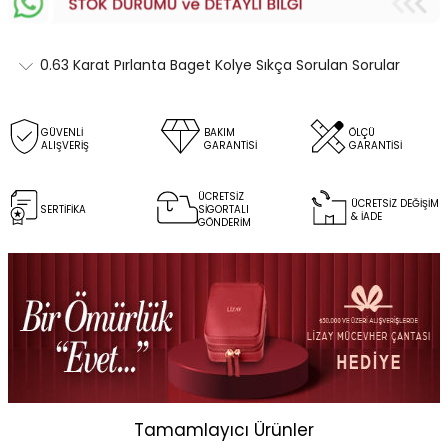
0.63 Karat Pırlanta Baget Kolye Sıkça Sorulan Sorular
GÜVENLİ
BAKIM
ÖLÇÜ
ALIŞVERİŞ
GARANTİSİ
GARANTİSİ
ÜCRETSİZ
ÜCRETSİZ DEĞİŞİM
SERTİFİKA
SİGORTALI
& İADE
GÖNDERİM
Tamamlayıcı Ürünler