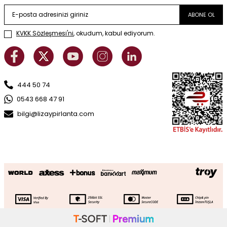
ABONE OL
KVKK Sözleşmesi'ni
, okudum, kabul ediyorum.
444 50 74
0543 668 47 91
bilgi@lizaypirlanta.com
0.10 Karat Pırlanta Tria Kolye
SEPETE EKLE
104.481
TL
52.241
TL