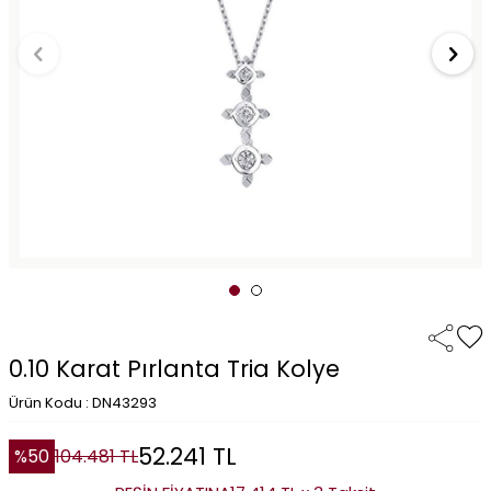
0.10 Karat Pırlanta Tria Kolye
Ürün Kodu : DN43293
52.241
TL
%
50
104.481
TL