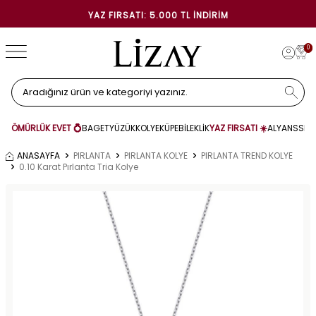
YAZ FIRSATI: 5.000 TL İNDIRIM
0
ÖMÜRLÜK EVET 💍
BAGET
YÜZÜK
KOLYE
KÜPE
BİLEKLİK
YAZ FIRSATI ☀️
ALYANS
SET
ANASAYFA
PIRLANTA
PIRLANTA KOLYE
PIRLANTA TREND KOLYE
0.10 Karat Pırlanta Tria Kolye