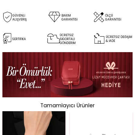
GÜVENLİ
BAKIM
ÖLÇÜ
ALIŞVERİŞ
GARANTİSİ
GARANTİSİ
ÜCRETSİZ
ÜCRETSİZ DEĞİŞİM
SERTİFİKA
SİGORTALI
& İADE
GÖNDERİM
Tamamlayıcı Ürünler