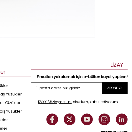
LİZAY
ler
Fırsatları yakalamak için e-bülten kaydı yaptırın!
ükler
ABONE OL
taş Yüzükler
KVKK Sözleşmesi'ni
, okudum, kabul ediyorum.
et Yüzükler
taş Yüzükler
yeler
eler