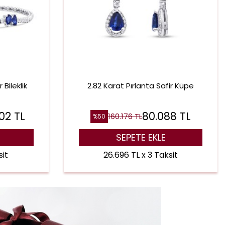
 Bileklik
2.82 Karat Pırlanta Safir Küpe
02
TL
80.088
TL
160.176
TL
%
50
SEPETE EKLE
sit
26.696 TL x 3 Taksit