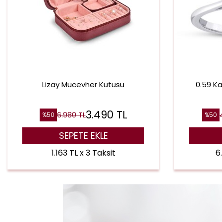
Lizay Mücevher Kutusu
0.59 Ka
3.490
TL
6.980
TL
%
50
%
50
SEPETE EKLE
1.163 TL x 3 Taksit
6