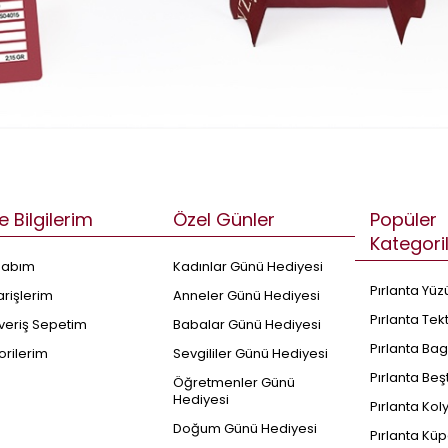
e Bilgilerim
Özel Günler
Popüler
Kategori
sabım
Kadınlar Günü Hediyesi
Pırlanta Yüz
arişlerim
Anneler Günü Hediyesi
Pırlanta Tek
şveriş Sepetim
Babalar Günü Hediyesi
Pırlanta Bag
orilerim
Sevgililer Günü Hediyesi
Pırlanta Beş
Öğretmenler Günü
Hediyesi
Pırlanta Kol
Doğum Günü Hediyesi
Pırlanta Küp