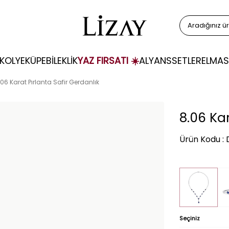
KOLYE
KÜPE
BİLEKLİK
YAZ FIRSATI ☀️
ALYANS
SETLER
ELMAS
.06 Karat Pırlanta Safir Gerdanlık
8.06 Kar
Ürün Kodu :
Seçiniz