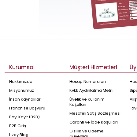
Kurumsal
Müşteri Hizmetleri
Üy
Hakkımızda
Hesap Numaraları
He
Misyonumuz
Kvkk Aydınlatma Metni
Sip
İnsan Kaynakları
Üyelik ve Kullanım
Alı
Koşulları
Franchise Başvuru
Fav
Mesafeli Satış Sözleşmesi
Bayi Kayıt (B2B)
Garanti ve İade Koşulları
B2B Giriş
Gizlilik ve Ödeme
Lizay Blog
Güvenliği