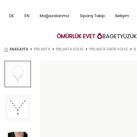
DE
EN
Mağazalarımız
Sipariş Takip
İletişim
ÖMÜRLÜK EVET 💍
BAGET
YÜZÜK
ANASAYFA
PIRLANTA
PIRLANTA KOLYE
PIRLANTA SAFİR KOLYE
8