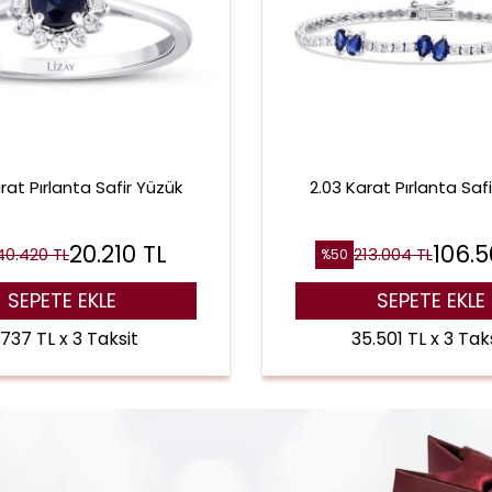
rat Pırlanta Safir Yüzük
2.03 Karat Pırlanta Safir
20.210
TL
106.5
40.420
TL
213.004
TL
%
50
SEPETE EKLE
SEPETE EKLE
.737 TL x 3 Taksit
35.501 TL x 3 Tak