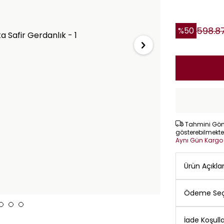
598.8
%
50
Tahmini Gönd
gösterebilmekte
Aynı Gün Karg
Ürün Açıkl
Ödeme Seç
İade Koşulla