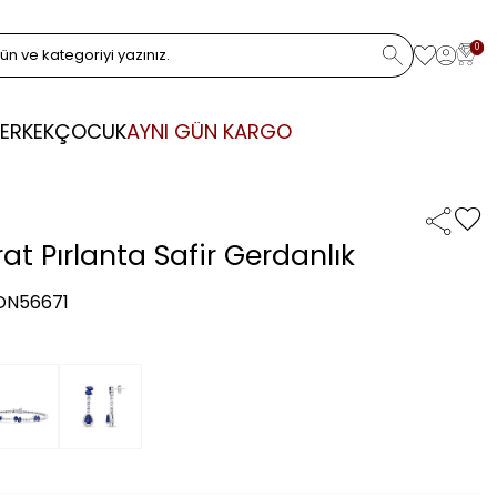
0
ERKEK
ÇOCUK
AYNI GÜN KARGO
at Pırlanta Safir Gerdanlık
 DN56671