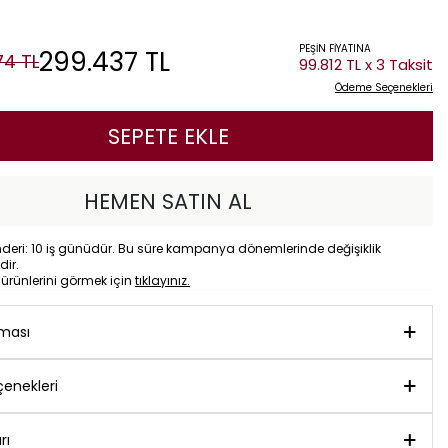
PEŞİN FİYATINA
299.437
TL
74
TL
99.812 TL x 3 Taksit
Ödeme Seçenekleri
SEPETE EKLE
HEMEN SATIN AL
eri: 10 iş günüdür. Bu süre kampanya dönemlerinde değişiklik
dir.
o
ürünlerini görmek için
tıklayınız.
aması
enekleri
rı