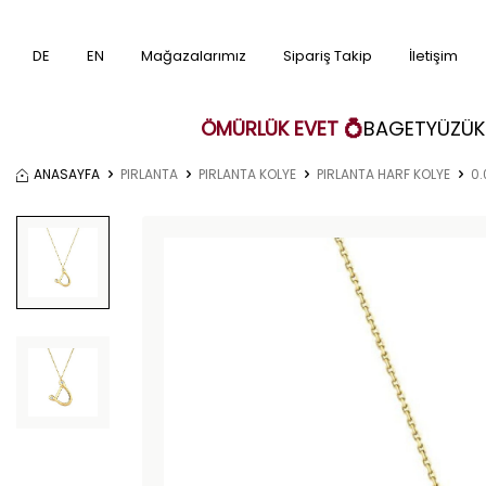
DE
EN
Mağazalarımız
Sipariş Takip
İletişim
ÖMÜRLÜK EVET 💍
BAGET
YÜZÜK
ANASAYFA
PIRLANTA
PIRLANTA KOLYE
PIRLANTA HARF KOLYE
0.