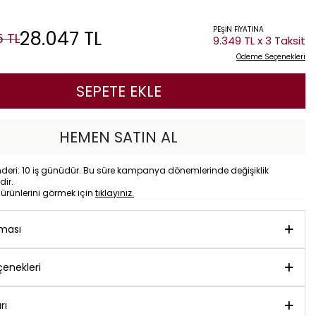
PEŞİN FİYATINA
28.047
TL
5
TL
9.349 TL x 3 Taksit
Ödeme Seçenekleri
SEPETE EKLE
HEMEN SATIN AL
eri: 10 iş günüdür. Bu süre kampanya dönemlerinde değişiklik
dir.
o
ürünlerini görmek için
tıklayınız.
aması
enekleri
rı