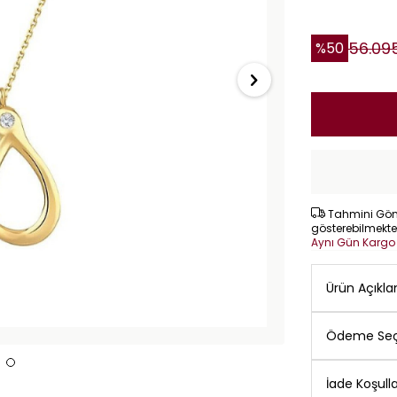
56.09
%
50
Tahmini Gönd
gösterebilmekte
Aynı Gün Karg
Ürün Açıkl
Ödeme Seç
İade Koşulla