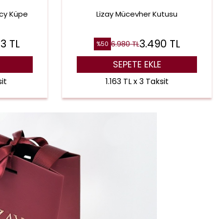
ncy Küpe
Lizay Mücevher Kutusu
73
TL
3.490
TL
6.980
TL
%
50
SEPETE EKLE
it
1.163 TL x 3 Taksit