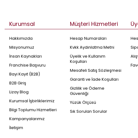
Kurumsal
Müşteri Hizmetleri
Üy
Hakkımızda
Hesap Numaraları
He
Misyonumuz
Kvkk Aydınlatma Metni
Sip
İnsan Kaynakları
Üyelik ve Kullanım
Alı
Koşulları
Franchise Başvuru
Fav
Mesafeli Satış Sözleşmesi
Bayi Kayıt (B2B)
Garanti ve İade Koşulları
B2B Giriş
Gizlilik ve Ödeme
Lizay Blog
Güvenliği
Kurumsal İşbirliklerimiz
Yüzük Ölçüsü
Bilgi Toplumu Hizmetleri
Sık Sorulan Sorular
Kampanyalarımız
İletişim