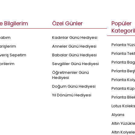
e Bilgilerim
Özel Günler
Popüler
Kategori
sabım
Kadınlar Günü Hediyesi
Pırlanta Yüz
arişlerim
Anneler Günü Hediyesi
Pırlanta Tek
şveriş Sepetim
Babalar Günü Hediyesi
Pırlanta Bag
orilerim
Sevgililer Günü Hediyesi
Pırlanta Beş
Öğretmenler Günü
Hediyesi
Pırlanta Kol
Doğum Günü Hediyesi
Pırlanta Küp
Yıl Dönümü Hediyesi
Pırlanta Bile
Lotus Kolek
Alyans
Altın Yüzükl
Altın Kolyele