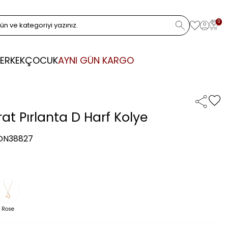
0
ERKEK
ÇOCUK
AYNI GÜN KARGO
at Pırlanta D Harf Kolye
 DN38827
Rose