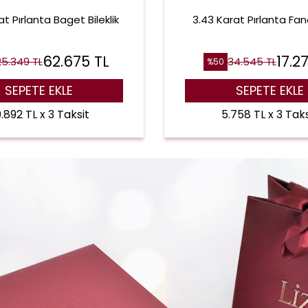
at Pırlanta Baget Bileklik
3.43 Karat Pırlanta Fa
62.675
TL
17.2
25.349
TL
34.545
TL
%
50
SEPETE EKLE
SEPETE EKLE
.892 TL x 3 Taksit
5.758 TL x 3 Taks