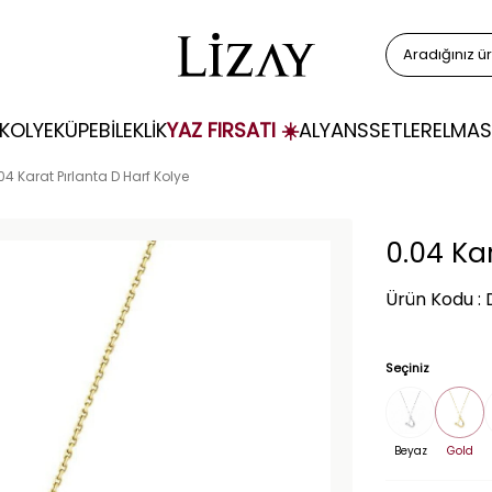
KOLYE
KÜPE
BİLEKLİK
YAZ FIRSATI ☀️
ALYANS
SETLER
ELMAS
04 Karat Pırlanta D Harf Kolye
0.04 Kar
Ürün Kodu :
Seçiniz
Beyaz
Gold