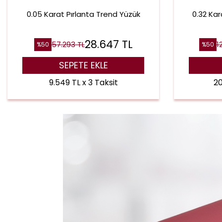
0.05 Karat Pırlanta Trend Yüzük
0.32 Kar
28.647
TL
57.293
TL
1
%
50
%
50
SEPETE EKLE
9.549 TL x 3 Taksit
20