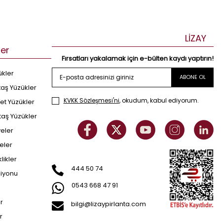
LİZAY
ler
Fırsatları yakalamak için e-bülten kaydı yaptırın!
ükler
ABONE OL
taş Yüzükler
KVKK Sözleşmesi'ni
, okudum, kabul ediyorum.
et Yüzükler
taş Yüzükler
yeler
eler
klikler
444 50 74
siyonu
0543 668 47 91
er
bilgi@lizaypirlanta.com
r