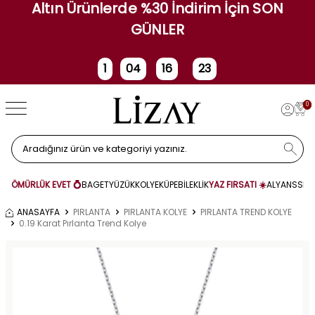
Altın Ürünlerde %30 İndirim İçin SON
GÜNLER
1
04
16
22
Gün
Saat
Dakika
Saniye
0
ÖMÜRLÜK EVET 💍
BAGET
YÜZÜK
KOLYE
KÜPE
BİLEKLİK
YAZ FIRSATI ☀️
ALYANS
SET
ANASAYFA
PIRLANTA
PIRLANTA KOLYE
PIRLANTA TREND KOLYE
0.19 Karat Pırlanta Trend Kolye