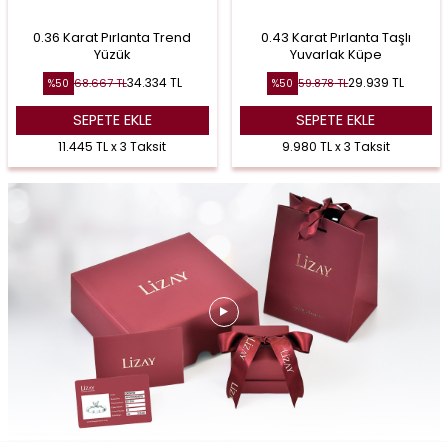
0.36 Karat Pırlanta Trend
0.43 Karat Pırlanta Taşlı
Yüzük
Yuvarlak Küpe
34.334
TL
29.939
TL
68.667
TL
59.878
TL
%
50
%
50
SEPETE EKLE
SEPETE EKLE
11.445 TL x 3 Taksit
9.980 TL x 3 Taksit