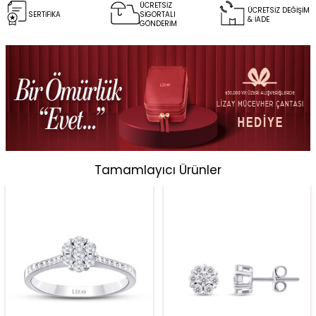
ÜCRETSİZ
ÜCRETSİZ DEĞİŞİM
SERTİFİKA
SİGORTALI
& İADE
GÖNDERİM
Tamamlayıcı Ürünler