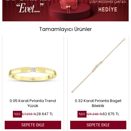
Tamamlayıcı Ürünler
0.05 Karat Pırlanta Trend
0.32 Karat Pırlanta Baget
Yüzük
Bileklik
28.647
TL
62.675
TL
57.293
TL
125.349
TL
%
50
%
50
SEPETE EKLE
SEPETE EKLE