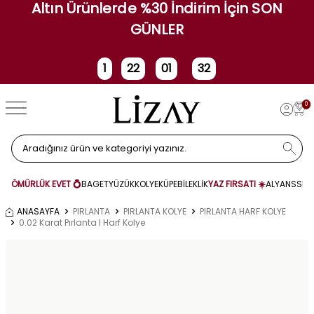
Altın Ürünlerde %30 İndirim İçin SON
GÜNLER
1
22
01
32
Gün
Saat
Dakika
Saniye
0
ÖMÜRLÜK EVET 💍
BAGET
YÜZÜK
KOLYE
KÜPE
BİLEKLİK
YAZ FIRSATI ☀️
ALYANS
SET
ANASAYFA
PIRLANTA
PIRLANTA KOLYE
PIRLANTA HARF KOLYE
0.02 Karat Pırlanta I Harf Kolye