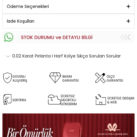
Ödeme Seçenekleri
İade Koşulları
0.02 Karat Pırlanta I Harf Kolye Sıkça Sorulan Sorular
GÜVENLİ
BAKIM
ÖLÇÜ
ALIŞVERİŞ
GARANTİSİ
GARANTİSİ
ÜCRETSİZ
ÜCRETSİZ DEĞİŞİM
SERTİFİKA
SİGORTALI
& İADE
GÖNDERİM