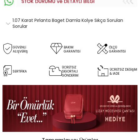
1.07 Karat Pırlanta Baget Damla Kolye Sıkça Sorulan
Sorular
GÜVENLİ
BAKIM
ÖLÇÜ
ALIŞVERİŞ
GARANTİSİ
GARANTİSİ
ÜCRETSİZ
ÜCRETSİZ DEĞİŞİM
SERTİFİKA
SİGORTALI
& İADE
GÖNDERİM