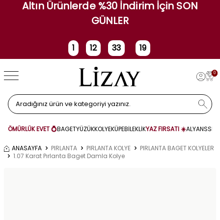
Altın Ürünlerde %30 İndirim İçin SON
GÜNLER
1
12
33
18
Gün
Saat
Dakika
Saniye
0
ÖMÜRLÜK EVET 💍
BAGET
YÜZÜK
KOLYE
KÜPE
BİLEKLİK
YAZ FIRSATI ☀️
ALYANS
SET
ANASAYFA
PIRLANTA
PIRLANTA KOLYE
PIRLANTA BAGET KOLYELER
1.07 Karat Pırlanta Baget Damla Kolye