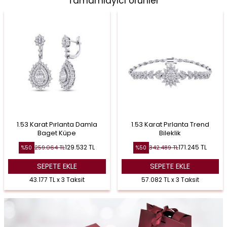
Tamamlayıcı Ürünler
1.53 Karat Pırlanta Damla
1.53 Karat Pırlanta Trend
Baget Küpe
Bileklik
129.532
TL
171.245
TL
259.064
TL
342.489
TL
%
50
%
50
SEPETE EKLE
SEPETE EKLE
43.177 TL x 3 Taksit
57.082 TL x 3 Taksit