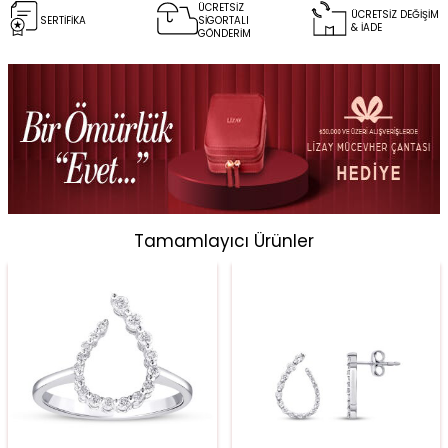
ÜCRETSİZ
ÜCRETSİZ DEĞİŞİM
SERTİFİKA
SİGORTALI
& İADE
GÖNDERİM
Tamamlayıcı Ürünler