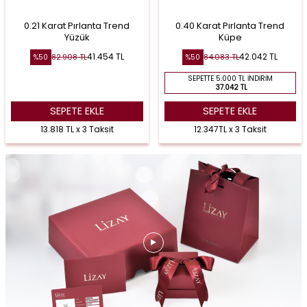
0.21 Karat Pırlanta Trend
0.40 Karat Pırlanta Trend
Yüzük
Küpe
41.454
TL
42.042
TL
82.908
TL
84.083
TL
%
50
%
50
SEPETTE 5.000 TL İNDIRIM
37.042 TL
SEPETE EKLE
SEPETE EKLE
13.818 TL x 3 Taksit
12.347TL x 3 Taksit