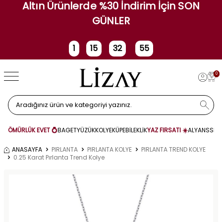
Altın Ürünlerde %30 İndirim İçin SON
GÜNLER
1
15
32
55
Gün
Saat
Dakika
Saniye
0
ÖMÜRLÜK EVET 💍
BAGET
YÜZÜK
KOLYE
KÜPE
BİLEKLİK
YAZ FIRSATI ☀️
ALYANS
SET
ANASAYFA
PIRLANTA
PIRLANTA KOLYE
PIRLANTA TREND KOLYE
0.25 Karat Pırlanta Trend Kolye