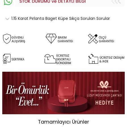
1.15 Karat Pırlanta Baget Küpe Sıkça Sorulan Sorular
GÜVENLİ
BAKIM
ÖLÇÜ
ALIŞVERİŞ
GARANTİSİ
GARANTİSİ
ÜCRETSİZ
ÜCRETSİZ DEĞİŞİM
SERTİFİKA
SİGORTALI
& İADE
GÖNDERİM
Tamamlayıcı Ürünler