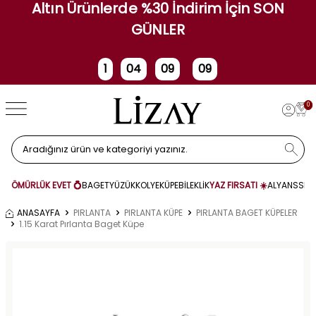
Altın Ürünlerde %30 İndirim İçin SON
GÜNLER
1
04
09
09
Gün
Saat
Dakika
Saniye
0
ÖMÜRLÜK EVET 💍
BAGET
YÜZÜK
KOLYE
KÜPE
BİLEKLİK
YAZ FIRSATI ☀️
ALYANS
SET
ANASAYFA
PIRLANTA
PIRLANTA KÜPE
PIRLANTA BAGET KÜPELER
1.15 Karat Pırlanta Baget Küpe