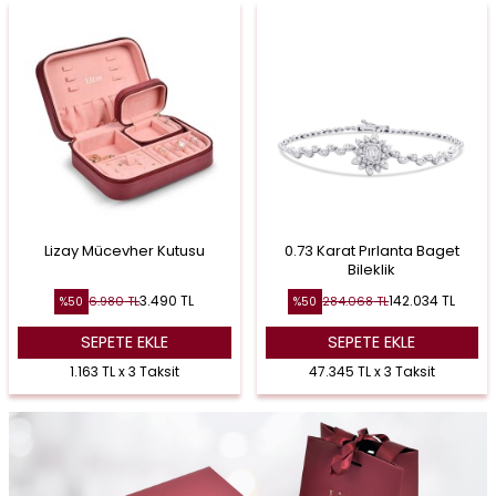
Lizay Mücevher Kutusu
0.73 Karat Pırlanta Baget
Bileklik
3.490
TL
142.034
TL
6.980
TL
284.068
TL
%
50
%
50
SEPETE EKLE
SEPETE EKLE
1.163 TL x 3 Taksit
47.345 TL x 3 Taksit