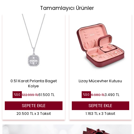
Tamamlayıcı Ürünler
0.51 Karat Pırlanta Baget
Lizay Mücevher Kutusu
Kolye
61.500
TL
3.490
TL
122.999
TL
6.980
TL
%
50
%
50
SEPETE EKLE
SEPETE EKLE
20.500 TL x 3 Taksit
1.163 TL x 3 Taksit