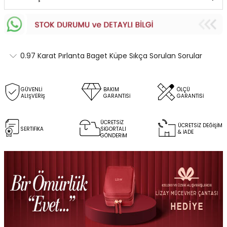
0.97 Karat Pırlanta Baget Küpe Sıkça Sorulan Sorular
GÜVENLİ
BAKIM
ÖLÇÜ
ALIŞVERİŞ
GARANTİSİ
GARANTİSİ
ÜCRETSİZ
ÜCRETSİZ DEĞİŞİM
SERTİFİKA
SİGORTALI
& İADE
GÖNDERİM