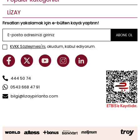
LİZAY
Fırsatları yakalamak için e-bülten kaydı yaptırın!
ABONE OL
KVKK Sözleşmesi'ni
, okudum, kabul ediyorum.
444 50 74
0543 668 47 91
bilgi@lizaypirlanta.com