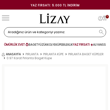
YAZ FIRSATI: 5.000 TL İNDIRIM
0
ÖMÜRLÜK EVET 💍
BAGET
YÜZÜK
KOLYE
KÜPE
BİLEKLİK
YAZ FIRSATI ☀️
ALYANS
SET
ANASAYFA
PIRLANTA
PIRLANTA KÜPE
PIRLANTA BAGET KÜPELER
0.97 Karat Pırlanta Baget Küpe