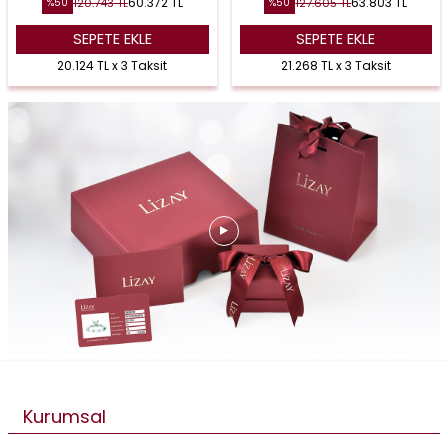
60.372
TL
63.803
TL
120.743
TL
127.605
TL
%
50
%
50
SEPETE EKLE
SEPETE EKLE
20.124 TL x 3 Taksit
21.268 TL x 3 Taksit
Kurumsal