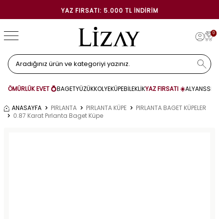
YAZ FIRSATI: 5.000 TL İNDIRIM
0
ÖMÜRLÜK EVET 💍
BAGET
YÜZÜK
KOLYE
KÜPE
BİLEKLİK
YAZ FIRSATI ☀️
ALYANS
SET
ANASAYFA
PIRLANTA
PIRLANTA KÜPE
PIRLANTA BAGET KÜPELER
0.87 Karat Pırlanta Baget Küpe