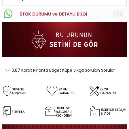
0.87 Karat Pırlanta Baget Küpe Sıkça Sorulan Sorular
GÜVENLİ
BAKIM
ÖLÇÜ
ALIŞVERİŞ
GARANTİSİ
GARANTİSİ
ÜCRETSİZ
ÜCRETSİZ DEĞİŞİM
SERTİFİKA
SİGORTALI
& İADE
GÖNDERİM