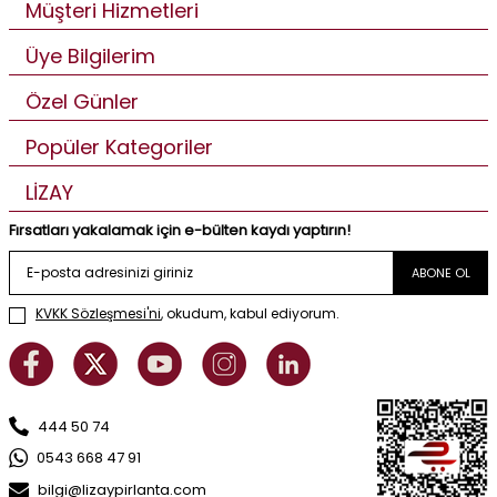
Müşteri Hizmetleri
Üye Bilgilerim
Özel Günler
Popüler Kategoriler
LİZAY
Fırsatları yakalamak için e-bülten kaydı yaptırın!
ABONE OL
KVKK Sözleşmesi'ni
, okudum, kabul ediyorum.
444 50 74
0543 668 47 91
bilgi@lizaypirlanta.com