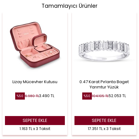
Tamamlayıcı Ürünler
Lizay Mücevher Kutusu
0.47 Karat Pırlanta Baget
Yarımtur Yüzük
3.490
TL
52.053
TL
6.980
TL
104.105
TL
%
50
%
50
SEPETE EKLE
SEPETE EKLE
1.163 TL x 3 Taksit
17.351 TL x 3 Taksit