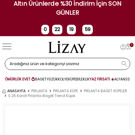
Altın Ürünlerde %30 İndirim İçin SON
GÜNLER
0
22
19
58
Gün
Saat
Dakika
Saniye
0
ÖMÜRLÜK EVET 💍
BAGET
YÜZÜK
KOLYE
KÜPE
BİLEKLİK
YAZ FIRSATI ☀️
ALYANS
SET
ANASAYFA
PIRLANTA
PIRLANTA KÜPE
PIRLANTA BAGET KÜPELER
0.25 Karat Pırlanta Baget Trend Küpe