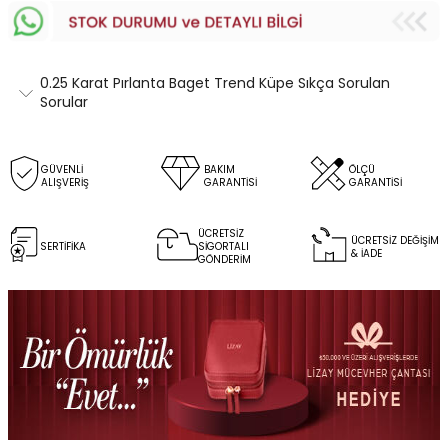
0.25 Karat Pırlanta Baget Trend Küpe Sıkça Sorulan
Sorular
GÜVENLİ
BAKIM
ÖLÇÜ
ALIŞVERİŞ
GARANTİSİ
GARANTİSİ
ÜCRETSİZ
ÜCRETSİZ DEĞİŞİM
SERTİFİKA
SİGORTALI
& İADE
GÖNDERİM