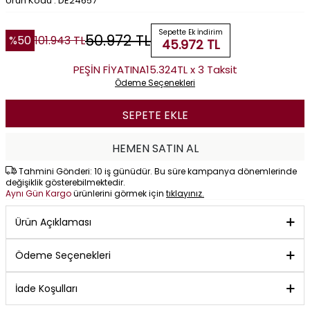
Ürün Kodu : DE24657
Sepette Ek İndirim
50.972
TL
%
50
101.943
TL
45.972
TL
PEŞİN FİYATINA
15.324TL x 3 Taksit
Ödeme Seçenekleri
SEPETE EKLE
HEMEN SATIN AL
Tahmini Gönderi: 10 iş günüdür. Bu süre kampanya dönemlerinde
değişiklik gösterebilmektedir.
Aynı Gün Kargo
ürünlerini görmek için
tıklayınız.
Ürün Açıklaması
Ödeme Seçenekleri
İade Koşulları