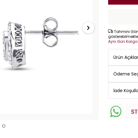
Tahmini Gönd
gösterebilmekte
Aynı Gün Karg
Ürün Açıkl
Ödeme Seç
İade Koşulla