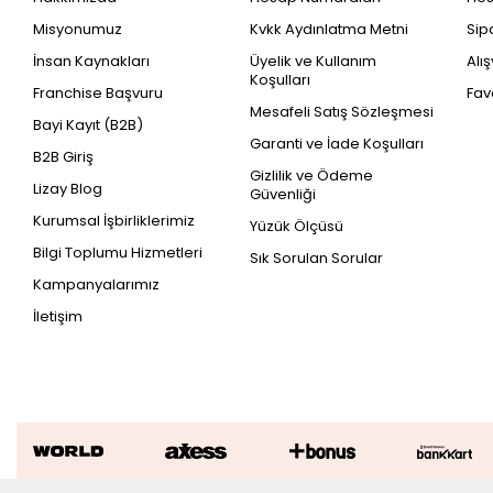
Misyonumuz
Kvkk Aydınlatma Metni
Sip
İnsan Kaynakları
Üyelik ve Kullanım
Alı
Koşulları
Franchise Başvuru
Fav
Mesafeli Satış Sözleşmesi
Bayi Kayıt (B2B)
Garanti ve İade Koşulları
B2B Giriş
Gizlilik ve Ödeme
Lizay Blog
Güvenliği
Kurumsal İşbirliklerimiz
Yüzük Ölçüsü
Bilgi Toplumu Hizmetleri
Sık Sorulan Sorular
Kampanyalarımız
İletişim
0.55 Karat Pırlanta Baget Küpe