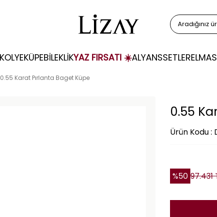
KOLYE
KÜPE
BİLEKLİK
YAZ FIRSATI ☀️
ALYANS
SETLER
ELMAS
0.55 Karat Pırlanta Baget Küpe
0.55 Ka
Ürün Kodu :
%
50
97.431