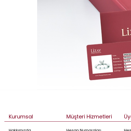
Kurumsal
Müşteri Hizmetleri
Üy
Hakkımızda
Hesap Numaraları
He