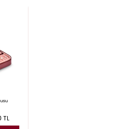
tusu
0
TL