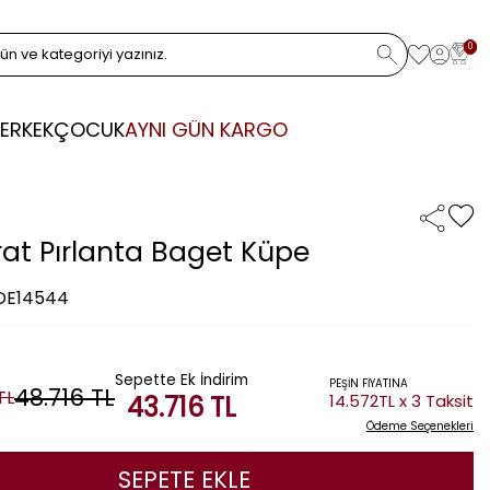
0
ERKEK
ÇOCUK
AYNI GÜN KARGO
rat Pırlanta Baget Küpe
 DE14544
Sepette Ek İndirim
PEŞİN FİYATINA
48.716
TL
TL
43.716
TL
14.572TL x 3 Taksit
Ödeme Seçenekleri
SEPETE EKLE