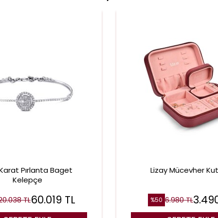
 Karat Pırlanta Baget
Lizay Mücevher Ku
Kelepçe
60.019
TL
3.49
20.038
TL
6.980
TL
%
50