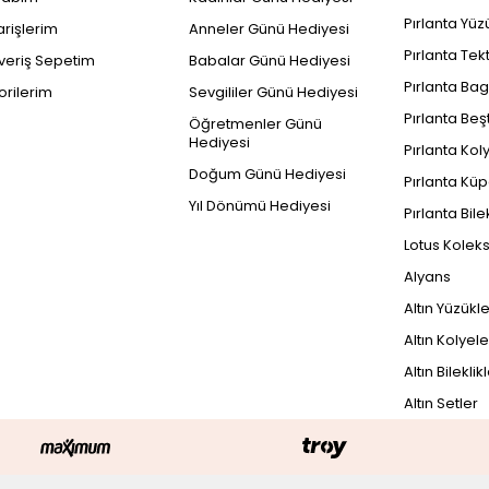
Pırlanta Yüz
arişlerim
Anneler Günü Hediyesi
Pırlanta Tek
şveriş Sepetim
Babalar Günü Hediyesi
Pırlanta Bag
orilerim
Sevgililer Günü Hediyesi
Pırlanta Beş
Öğretmenler Günü
Hediyesi
Pırlanta Kol
Doğum Günü Hediyesi
Pırlanta Küp
Yıl Dönümü Hediyesi
Pırlanta Bile
Lotus Kolek
Alyans
Altın Yüzükl
Altın Kolyele
Altın Bileklik
Altın Setler
PEŞİN FİYATINA
97.431
TL
48
14.572TL x 3 Taksit