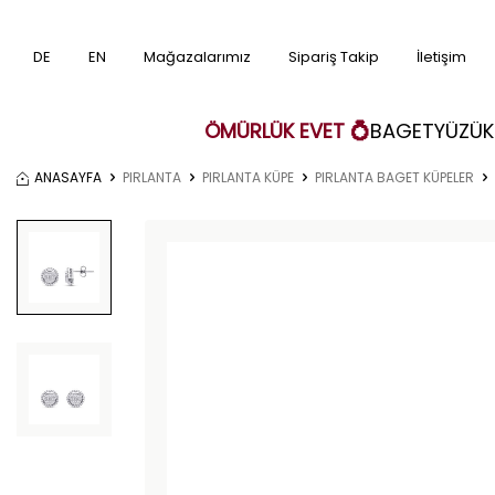
DE
EN
Mağazalarımız
Sipariş Takip
İletişim
ÖMÜRLÜK EVET 💍
BAGET
YÜZÜK
ANASAYFA
PIRLANTA
PIRLANTA KÜPE
PIRLANTA BAGET KÜPELER