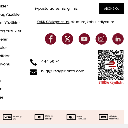
ükler
ABONE OL
taş Yüzükler
KVKK Sözleşmesi'ni
, okudum, kabul ediyorum.
et Yüzükler
taş Yüzükler
yeler
eler
klikler
444 50 74
siyonu
bilgi@lizaypirlanta.com
er
r
ler
Sepette Ek İndirim
SEPETE EKLE
.716
TL
43.716
TL