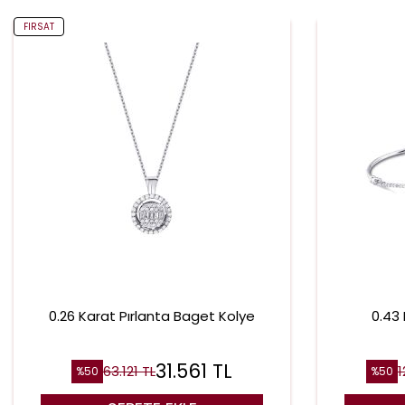
FIRSAT
0.26 Karat Pırlanta Baget Kolye
0.43
31.561
TL
63.121
TL
1
%
50
%
50