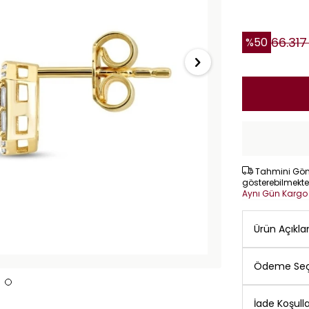
66.317
%
50
Tahmini Gönd
gösterebilmekte
Aynı Gün Karg
Ürün Açıkl
Ödeme Seç
İade Koşulla