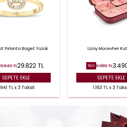
rat Pırlanta Baget Yüzük
Lizay Mücevher Ku
29.822
TL
3.49
59.643
TL
6.980
TL
%
50
SEPETE EKLE
SEPETE EKLE
.941 TL x 3 Taksit
1.163 TL x 3 Taks