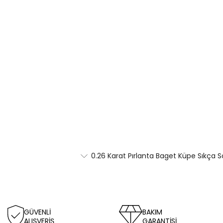
0.26 Karat Pırlanta Baget Küpe Sıkça S
GÜVENLİ
BAKIM
ALIŞVERİŞ
GARANTİSİ