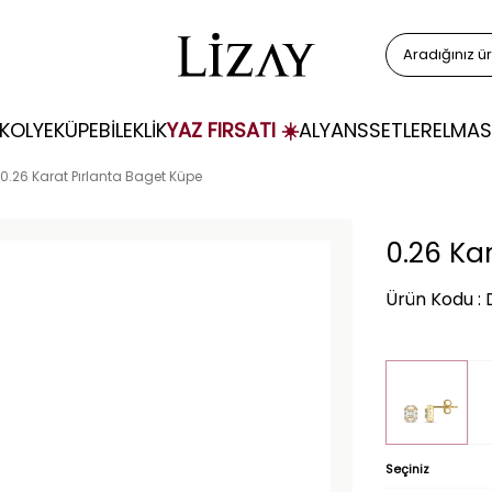
KOLYE
KÜPE
BİLEKLİK
YAZ FIRSATI ☀️
ALYANS
SETLER
ELMAS
0.26 Karat Pırlanta Baget Küpe
0.26 Ka
Ürün Kodu :
Seçiniz