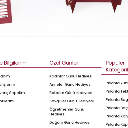
e Bilgilerim
Özel Günler
Popüler
Kategori
sabım
Kadınlar Günü Hediyesi
Pırlanta Yüz
arişlerim
Anneler Günü Hediyesi
Pırlanta Tek
şveriş Sepetim
Babalar Günü Hediyesi
Pırlanta Bag
orilerim
Sevgililer Günü Hediyesi
Pırlanta Beş
Öğretmenler Günü
Hediyesi
Pırlanta Kol
Doğum Günü Hediyesi
Pırlanta Küp