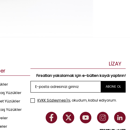
LİZAY
ler
Fırsatları yakalamak için e-bülten kaydı yaptırın!
ükler
ABONE OL
taş Yüzükler
KVKK Sözleşmesi'ni
, okudum, kabul ediyorum.
et Yüzükler
taş Yüzükler
yeler
eler