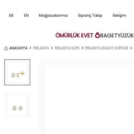
DE
EN
Mağazalarımız
Sipariş Takip
İletişim
ÖMÜRLÜK EVET 💍
BAGET
YÜZÜK
ANASAYFA
PIRLANTA
PIRLANTA KÜPE
PIRLANTA BAGET KÜPELER