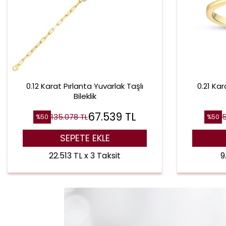
0.12 Karat Pırlanta Yuvarlak Taşlı
0.21 Ka
Bileklik
67.539
TL
135.078
TL
%
50
%
50
SEPETE EKLE
22.513 TL x 3 Taksit
9