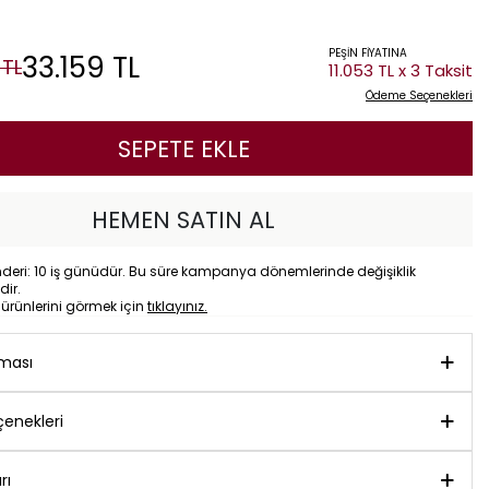
PEŞİN FİYATINA
33.159
TL
TL
11.053 TL x 3 Taksit
Ödeme Seçenekleri
SEPETE EKLE
HEMEN SATIN AL
eri: 10 iş günüdür. Bu süre kampanya dönemlerinde değişiklik
dir.
o
ürünlerini görmek için
tıklayınız.
aması
enekleri
rı