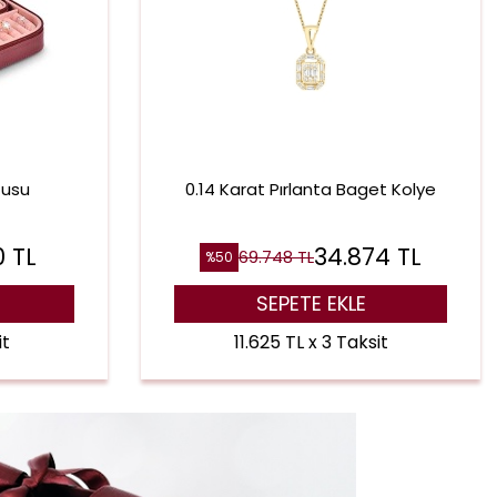
tusu
0.14 Karat Pırlanta Baget Kolye
0
TL
34.874
TL
69.748
TL
%
50
SEPETE EKLE
it
11.625 TL x 3 Taksit