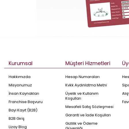
Kurumsal
Müşteri Hizmetleri
Üy
Hakkımızda
Hesap Numaraları
He
Misyonumuz
Kvkk Aydınlatma Metni
Sip
İnsan Kaynakları
Üyelik ve Kullanım
Alı
Koşulları
Franchise Başvuru
Fav
Mesafeli Satış Sözleşmesi
Bayi Kayıt (B2B)
Garanti ve İade Koşulları
B2B Giriş
Gizlilik ve Ödeme
Lizay Blog
Güvenliği