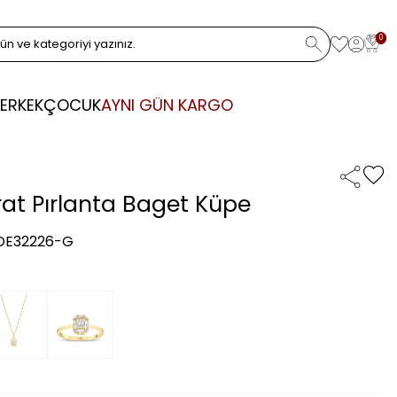
0
ERKEK
ÇOCUK
AYNI GÜN KARGO
rat Pırlanta Baget Küpe
 DE32226-G