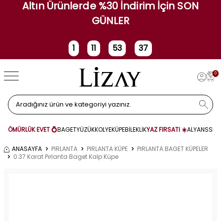
Altın Ürünlerde %30 İndirim İçin SON
GÜNLER
1
11
53
36
Gün
Saat
Dakika
Saniye
0
ÖMÜRLÜK EVET 💍
BAGET
YÜZÜK
KOLYE
KÜPE
BİLEKLİK
YAZ FIRSATI ☀️
ALYANS
SET
ANASAYFA
PIRLANTA
PIRLANTA KÜPE
PIRLANTA BAGET KÜPELER
0.37 Karat Pırlanta Baget Kalp Küpe