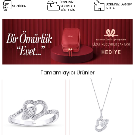
ÜCRETSİZ
ÜCRETSİZ DEĞİŞİM
SERTİFİKA
SİGORTALI
& İADE
GÖNDERİM
Tamamlayıcı Ürünler