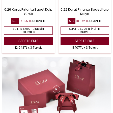
0.26 Karat Pırlanta Baget Kalp
0.22 Karat Pırlanta Baget Kalp
Yüzük
Kolye
43.828
TL
44.321
TL
87.655
TL
88.642
TL
%
50
%
50
SEPETTE 5.000 TL İNDIRIM
SEPETTE 5.000 TL İNDIRIM
38.828 TL
39.321 TL
SEPETE EKLE
SEPETE EKLE
12.943TL x 3 Taksit
13.107TL x 3 Taksit