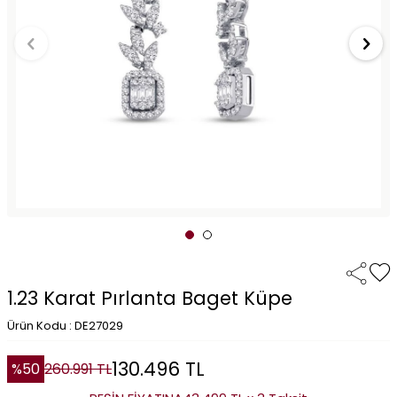
1.23 Karat Pırlanta Baget Küpe
Ürün Kodu : DE27029
130.496
TL
%
50
260.991
TL