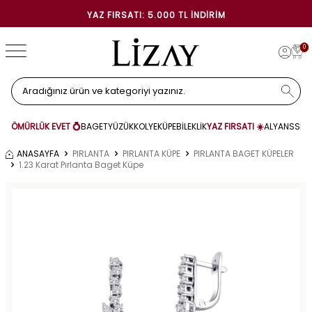
YAZ FIRSATI: 5.000 TL İNDIRIM
0
ÖMÜRLÜK EVET 💍
BAGET
YÜZÜK
KOLYE
KÜPE
BİLEKLİK
YAZ FIRSATI ☀️
ALYANS
SET
ANASAYFA
PIRLANTA
PIRLANTA KÜPE
PIRLANTA BAGET KÜPELER
1.23 Karat Pırlanta Baget Küpe