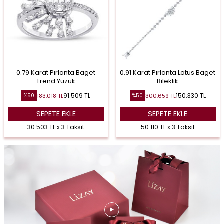
0.79 Karat Pırlanta Baget
0.91 Karat Pırlanta Lotus Baget
Trend Yüzük
Bileklik
91.509
TL
150.330
TL
183.018
TL
300.659
TL
%
50
%
50
SEPETE EKLE
SEPETE EKLE
30.503 TL x 3 Taksit
50.110 TL x 3 Taksit