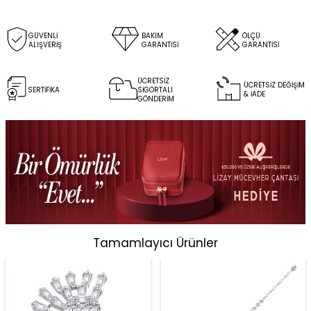
GÜVENLİ
BAKIM
ÖLÇÜ
ALIŞVERİŞ
GARANTİSİ
GARANTİSİ
ÜCRETSİZ
ÜCRETSİZ DEĞİŞİM
SERTİFİKA
SİGORTALI
& İADE
GÖNDERİM
Tamamlayıcı Ürünler