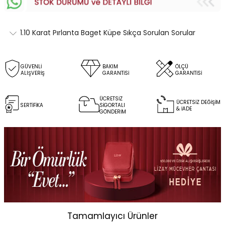
1.10 Karat Pırlanta Baget Küpe Sıkça Sorulan Sorular
GÜVENLİ
BAKIM
ÖLÇÜ
ALIŞVERİŞ
GARANTİSİ
GARANTİSİ
ÜCRETSİZ
ÜCRETSİZ DEĞİŞİM
SERTİFİKA
SİGORTALI
& İADE
GÖNDERİM
Tamamlayıcı Ürünler