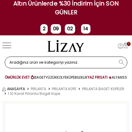
Altın Ürünlerde %30 İndirim İçin SON
GÜNLER
2
09
02
13
Gün
Saat
Dakika
Saniye
0
ÖMÜRLÜK EVET 💍
BAGET
YÜZÜK
KOLYE
KÜPE
BİLEKLİK
YAZ FIRSATI ☀️
ALYANS
SET
ANASAYFA
PIRLANTA
PIRLANTA KÜPE
PIRLANTA BAGET KÜPELER
1.10 Karat Pırlanta Baget Küpe