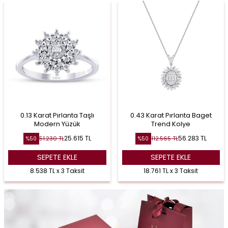
0.13 Karat Pırlanta Taşlı
0.43 Karat Pırlanta Baget
Modern Yüzük
Trend Kolye
25.615
TL
56.283
TL
51.230
TL
112.565
TL
%
50
%
50
SEPETE EKLE
SEPETE EKLE
8.538 TL x 3 Taksit
18.761 TL x 3 Taksit