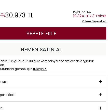
PEŞİN FİYATINA
30.973
TL
TL
10.324 TL x 3 Taksit
Ödeme Seçenekleri
SEPETE EKLE
HEMEN SATIN AL
eri: 10 iş günüdür. Bu süre kampanya dönemlerinde değişiklik
dir.
o
ürünlerini görmek için
tıklayınız.
aması
enekleri
rı