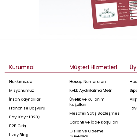
Kurumsal
Müşteri Hizmetleri
Üy
Hakkımızda
Hesap Numaraları
He
Misyonumuz
Kvkk Aydınlatma Metni
Sip
İnsan Kaynakları
Üyelik ve Kullanım
Alı
Koşulları
Franchise Başvuru
Fav
Mesafeli Satış Sözleşmesi
Bayi Kayıt (B2B)
Garanti ve İade Koşulları
B2B Giriş
Gizlilik ve Ödeme
Lizay Blog
Güvenliği