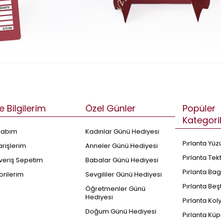
e Bilgilerim
Özel Günler
Popüler
Kategori
sabım
Kadınlar Günü Hediyesi
Pırlanta Yüz
arişlerim
Anneler Günü Hediyesi
Pırlanta Tek
şveriş Sepetim
Babalar Günü Hediyesi
Pırlanta Bag
orilerim
Sevgililer Günü Hediyesi
Pırlanta Beş
Öğretmenler Günü
Hediyesi
Pırlanta Kol
Doğum Günü Hediyesi
Pırlanta Küp