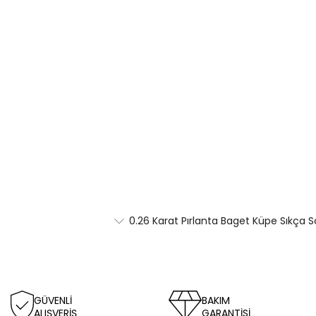
0.26 Karat Pırlanta Baget Küpe Sıkça S
GÜVENLİ
BAKIM
ALIŞVERİŞ
GARANTİSİ