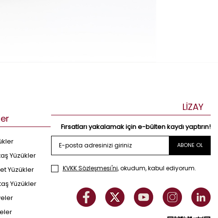
LİZAY
ler
Fırsatları yakalamak için e-bülten kaydı yaptırın!
ükler
ABONE OL
taş Yüzükler
KVKK Sözleşmesi'ni
, okudum, kabul ediyorum.
et Yüzükler
taş Yüzükler
yeler
eler