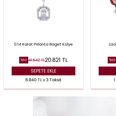
0.14 Karat Pırlanta Baget Kolye
Liz
20.821
TL
41.642
TL
%
50
%
50
SEPETE EKLE
6.940 TL x 3 Taksit
1