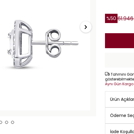
61.946
%
50
Tahmini Gönd
gösterebilmekte
Aynı Gün Karg
Ürün Açıkl
Ödeme Seç
İade Koşulla