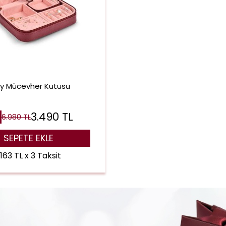
ay Mücevher Kutusu
3.490
TL
6.980
TL
SEPETE EKLE
.163 TL x 3 Taksit