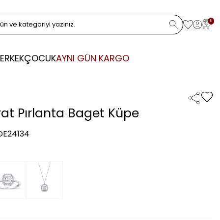
0
ERKEK
ÇOCUK
AYNI GÜN KARGO
rat Pırlanta Baget Küpe
 DE24134