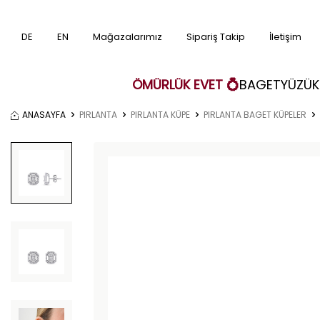
DE
EN
Mağazalarımız
Sipariş Takip
İletişim
ÖMÜRLÜK EVET 💍
BAGET
YÜZÜK
ANASAYFA
PIRLANTA
PIRLANTA KÜPE
PIRLANTA BAGET KÜPELER