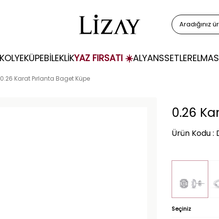
KOLYE
KÜPE
BİLEKLİK
YAZ FIRSATI ☀️
ALYANS
SETLER
ELMAS
0.26 Karat Pırlanta Baget Küpe
0.26 Ka
Ürün Kodu :
Seçiniz