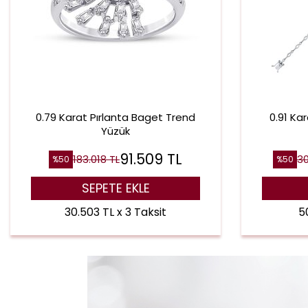
0.79 Karat Pırlanta Baget Trend
0.91 Ka
Yüzük
91.509
TL
183.018
TL
3
%
50
%
50
SEPETE EKLE
30.503 TL x 3 Taksit
50