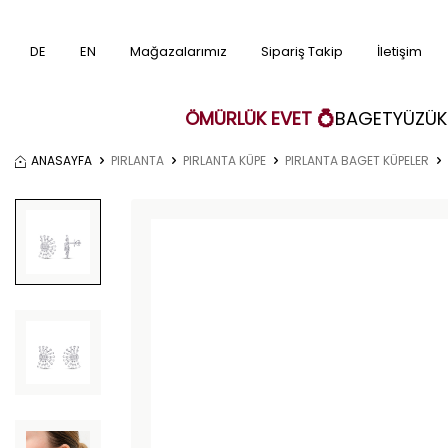
DE
EN
Mağazalarımız
Sipariş Takip
İletişim
ÖMÜRLÜK EVET 💍
BAGET
YÜZÜK
ANASAYFA
PIRLANTA
PIRLANTA KÜPE
PIRLANTA BAGET KÜPELER