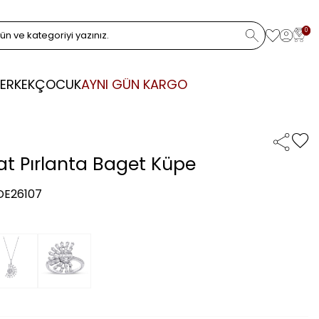
0
ERKEK
ÇOCUK
AYNI GÜN KARGO
rat Pırlanta Baget Küpe
 DE26107