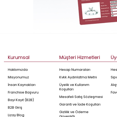
Kurumsal
Müşteri Hizmetleri
Üy
Hakkımızda
Hesap Numaraları
He
Misyonumuz
Kvkk Aydınlatma Metni
Sip
İnsan Kaynakları
Üyelik ve Kullanım
Alı
Koşulları
Franchise Başvuru
Fav
Mesafeli Satış Sözleşmesi
Bayi Kayıt (B2B)
Garanti ve İade Koşulları
B2B Giriş
Gizlilik ve Ödeme
Lizay Blog
Güvenliği