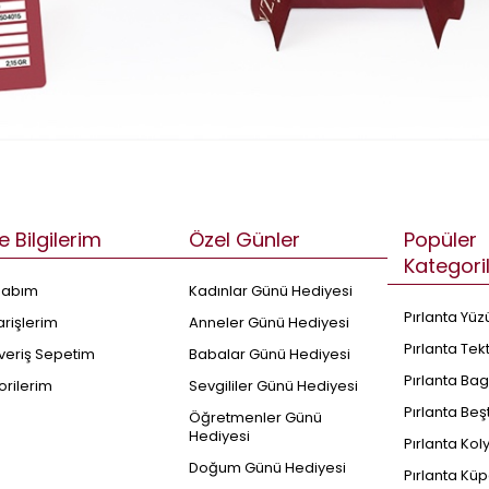
e Bilgilerim
Özel Günler
Popüler
Kategori
sabım
Kadınlar Günü Hediyesi
Pırlanta Yüz
arişlerim
Anneler Günü Hediyesi
Pırlanta Tek
şveriş Sepetim
Babalar Günü Hediyesi
Pırlanta Bag
orilerim
Sevgililer Günü Hediyesi
Pırlanta Beş
Öğretmenler Günü
Hediyesi
Pırlanta Kol
Doğum Günü Hediyesi
Pırlanta Küp