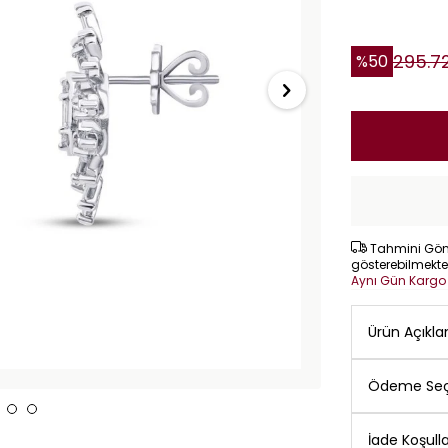
295.7
%
50
Tahmini Gönd
gösterebilmekte
Aynı Gün Karg
Ürün Açıkl
Ödeme Seç
İade Koşulla