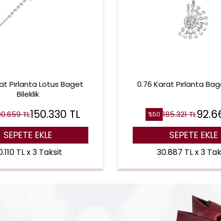
rat Pırlanta Lotus Baget
0.76 Karat Pırlanta Bag
Bileklik
150.330
TL
92.6
00.659
TL
185.321
TL
%
50
SEPETE EKLE
SEPETE EKLE
.110 TL x 3 Taksit
30.887 TL x 3 Tak