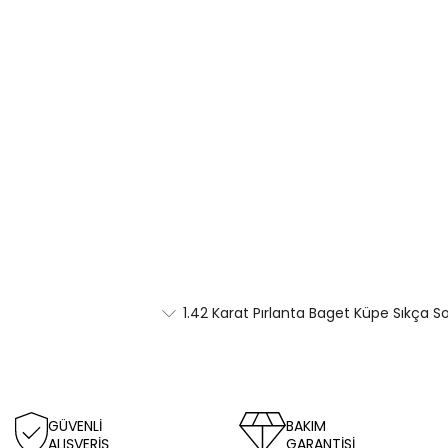
1.42 Karat Pırlanta Baget Küpe Sıkça S
GÜVENLİ
BAKIM
ALIŞVERİŞ
GARANTİSİ