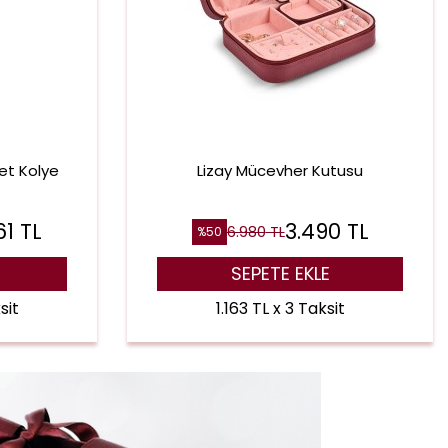
et Kolye
Lizay Mücevher Kutusu
61
TL
3.490
TL
6.980
TL
%
50
SEPETE EKLE
sit
1.163 TL x 3 Taksit