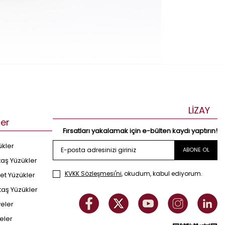
LİZAY
ler
Fırsatları yakalamak için e-bülten kaydı yaptırın!
ükler
ABONE OL
taş Yüzükler
KVKK Sözleşmesi'ni
, okudum, kabul ediyorum.
et Yüzükler
taş Yüzükler
yeler
eler