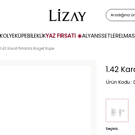
KOLYE
KÜPE
BİLEKLİK
YAZ FIRSATI ☀️
ALYANS
SETLER
ELMAS
1.42 Karat Pırlanta Baget Küpe
1.42 Ka
Ürün Kodu :
Seçiniz