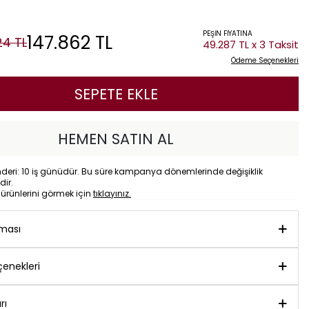
PEŞİN FİYATINA
147.862
TL
24
TL
49.287 TL x 3 Taksit
Ödeme Seçenekleri
SEPETE EKLE
HEMEN SATIN AL
eri: 10 iş günüdür. Bu süre kampanya dönemlerinde değişiklik
dir.
o
ürünlerini görmek için
tıklayınız.
aması
enekleri
rı