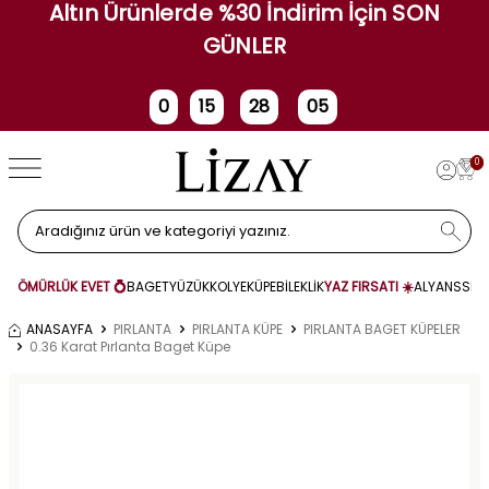
Altın Ürünlerde %30 İndirim İçin SON
GÜNLER
0
15
28
05
Gün
Saat
Dakika
Saniye
0
ÖMÜRLÜK EVET 💍
BAGET
YÜZÜK
KOLYE
KÜPE
BİLEKLİK
YAZ FIRSATI ☀️
ALYANS
SET
ANASAYFA
PIRLANTA
PIRLANTA KÜPE
PIRLANTA BAGET KÜPELER
0.36 Karat Pırlanta Baget Küpe