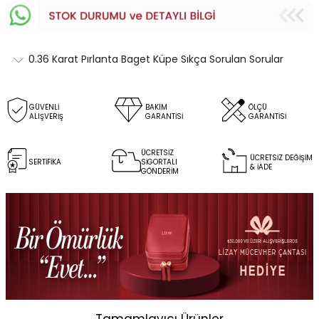
0.36 Karat Pırlanta Baget Küpe Sıkça Sorulan Sorular
GÜVENLİ
BAKIM
ÖLÇÜ
ALIŞVERİŞ
GARANTİSİ
GARANTİSİ
ÜCRETSİZ
ÜCRETSİZ DEĞİŞİM
SERTİFİKA
SİGORTALI
& İADE
GÖNDERİM