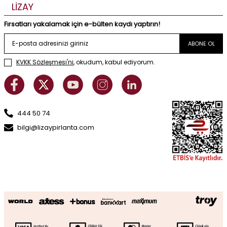
LİZAY
Fırsatları yakalamak için e-bülten kaydı yaptırın!
ABONE OL
KVKK Sözleşmesi'ni
, okudum, kabul ediyorum.
444 50 74
bilgi@lizaypirlanta.com
0.36 Karat Pırlanta Baget Küpe