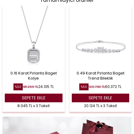
Tamamlayıcı Ürünler
0.16 Karat Pırlanta Baget
0.49 Karat Pırlanta Baget
Kolye
Trend Bileklik
24.135
TL
60.372
TL
48.269
TL
120.743
TL
%
50
%
50
SEPETE EKLE
SEPETE EKLE
8.045 TL x 3 Taksit
20.124 TL x 3 Taksit