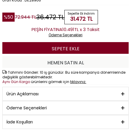
Ürün Kodu : DE28906
Sepette Ek İndirim
36.472
TL
%
50
72.944
TL
31.472
TL
PEŞİN FİYATINA
10.491TL x 3 Taksit
Ödeme Seçenekleri
SEPETE EKLE
HEMEN SATIN AL
Tahmini Gönderi: 10 iş günüdür. Bu süre kampanya dönemlerinde
değişiklik gösterebilmektedir.
Aynı Gün Kargo
ürünlerini görmek için
tıklayınız.
Ürün Açıklaması
Ödeme Seçenekleri
İade Koşulları