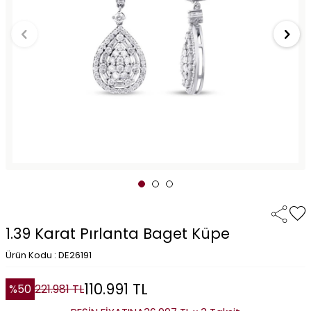
1.39 Karat Pırlanta Baget Küpe
Ürün Kodu : DE26191
110.991
TL
%
50
221.981
TL