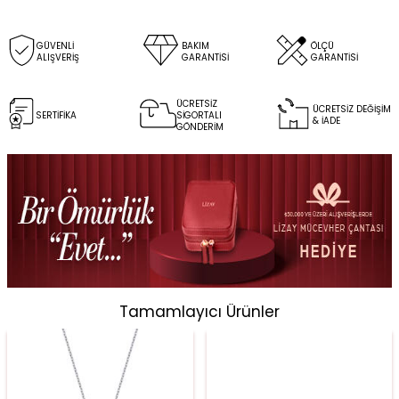
GÜVENLİ
BAKIM
ÖLÇÜ
ALIŞVERİŞ
GARANTİSİ
GARANTİSİ
ÜCRETSİZ
ÜCRETSİZ DEĞİŞİM
SERTİFİKA
SİGORTALI
& İADE
GÖNDERİM
Tamamlayıcı Ürünler