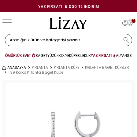
YAZ FIRSATI: 5.000 TL İNDIRIM
0
ÖMÜRLÜK EVET 💍
BAGET
YÜZÜK
KOLYE
KÜPE
BİLEKLİK
YAZ FIRSATI ☀️
ALYANS
SET
ANASAYFA
PIRLANTA
PIRLANTA KÜPE
PIRLANTA BAGET KÜPELER
1.39 Karat Pırlanta Baget Küpe