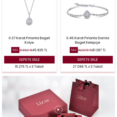
0.37 Karat Pırlanta Baget
0.45 Karat Pırlanta Damla
Kolye
Baget Kelepçe
45.825
TL
81.287
TL
91.650
TL
162.573
TL
%
50
%
50
SEPETE EKLE
SEPETE EKLE
15.275 TL x 3 Taksit
27.096 TL x 3 Taksit