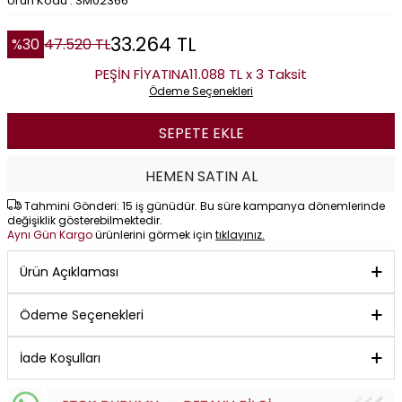
Ürün Kodu : SM02366
33.264
TL
%
30
47.520
TL
PEŞİN FİYATINA
11.088 TL x 3 Taksit
Ödeme Seçenekleri
SEPETE EKLE
HEMEN SATIN AL
Tahmini Gönderi: 15 iş günüdür. Bu süre kampanya dönemlerinde
değişiklik gösterebilmektedir.
Aynı Gün Kargo
ürünlerini görmek için
tıklayınız.
Ürün Açıklaması
Ödeme Seçenekleri
İade Koşulları