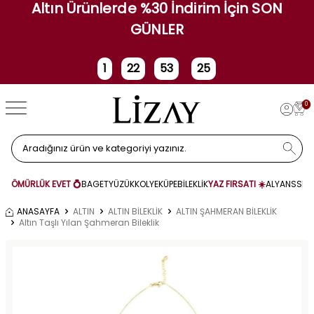
Altın Ürünlerde %30 İndirim İçin SON
GÜNLER
1
22
53
25
Gün
Saat
Dakika
Saniye
0
ÖMÜRLÜK EVET 💍
BAGET
YÜZÜK
KOLYE
KÜPE
BİLEKLİK
YAZ FIRSATI ☀️
ALYANS
SET
ANASAYFA
ALTIN
ALTIN BİLEKLİK
ALTIN ŞAHMERAN BİLEKLİK
Altın Taşlı Yılan Şahmeran Bileklik