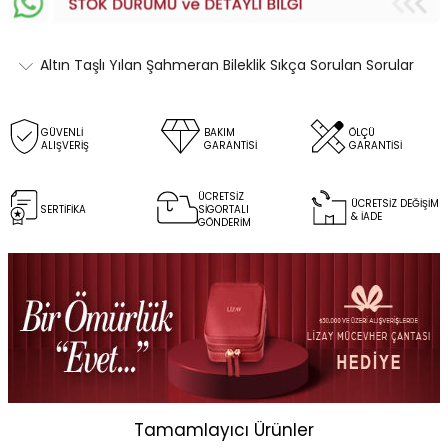
Altın Taşlı Yılan Şahmeran Bileklik Sıkça Sorulan Sorular
GÜVENLİ
BAKIM
ÖLÇÜ
ALIŞVERİŞ
GARANTİSİ
GARANTİSİ
ÜCRETSİZ
ÜCRETSİZ DEĞİŞİM
SERTİFİKA
SİGORTALI
& İADE
GÖNDERİM
Tamamlayıcı Ürünler