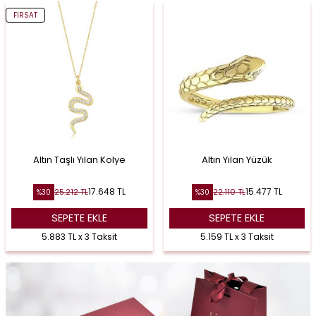
FIRSAT
Altın Taşlı Yılan Kolye
Altın Yılan Yüzük
17.648
TL
15.477
TL
25.212
TL
22.110
TL
%
30
%
30
SEPETE EKLE
SEPETE EKLE
5.883 TL x 3 Taksit
5.159 TL x 3 Taksit