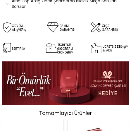
Altın Top Ataç Zincir Şahmeran Bileklik Sıkça Sorulan
Sorular
GÜVENLİ
BAKIM
ÖLÇÜ
ALIŞVERİŞ
GARANTİSİ
GARANTİSİ
ÜCRETSİZ
ÜCRETSİZ DEĞİŞİM
SERTİFİKA
SİGORTALI
& İADE
GÖNDERİM
Tamamlayıcı Ürünler