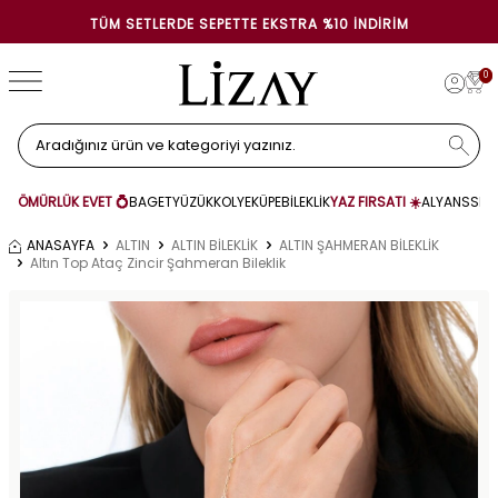
TÜM SETLERDE SEPETTE EKSTRA %10 İNDIRIM
0
ÖMÜRLÜK EVET 💍
BAGET
YÜZÜK
KOLYE
KÜPE
BİLEKLİK
YAZ FIRSATI ☀️
ALYANS
SET
ANASAYFA
ALTIN
ALTIN BİLEKLİK
ALTIN ŞAHMERAN BİLEKLİK
Altın Top Ataç Zincir Şahmeran Bileklik