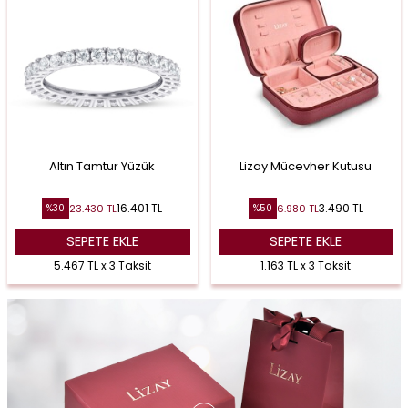
Altın Tamtur Yüzük
Lizay Mücevher Kutusu
16.401
TL
3.490
TL
23.430
TL
6.980
TL
%
30
%
50
SEPETE EKLE
SEPETE EKLE
5.467 TL x 3 Taksit
1.163 TL x 3 Taksit