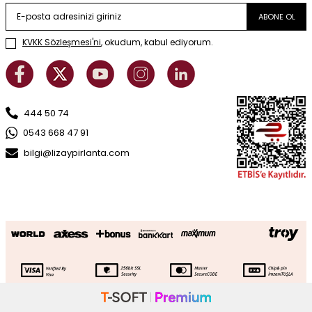
ABONE OL
KVKK Sözleşmesi'ni
, okudum, kabul ediyorum.
444 50 74
0543 668 47 91
bilgi@lizaypirlanta.com
Altın Top Ataç Zincir Şahmeran Bileklik
38.346
TL
26.842
TL
SEPETE EKLE
Sepette Ek İndirim
21.842
TL