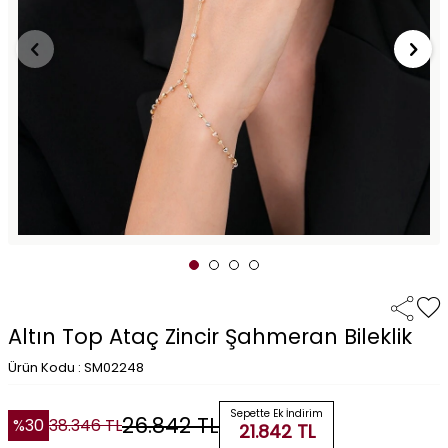
Altın Top Ataç Zincir Şahmeran Bileklik
Ürün Kodu : SM02248
Sepette Ek İndirim
26.842
TL
%
30
38.346
TL
21.842
TL