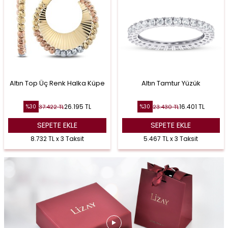
Altın Top Üç Renk Halka Küpe
Altın Tamtur Yüzük
26.195
TL
16.401
TL
37.422
TL
23.430
TL
%
30
%
30
SEPETE EKLE
SEPETE EKLE
8.732 TL x 3 Taksit
5.467 TL x 3 Taksit