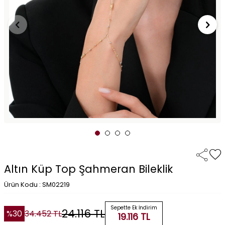
Altın Küp Top Şahmeran Bileklik
Ürün Kodu : SM02219
Sepette Ek İndirim
24.116
TL
%
30
34.452
TL
19.116
TL