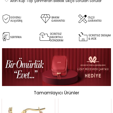
Altın Küp Top Şahmeran Bileklik Sıkça Sorulan Sorular
GÜVENLİ
BAKIM
ÖLÇÜ
ALIŞVERİŞ
GARANTİSİ
GARANTİSİ
ÜCRETSİZ
ÜCRETSİZ DEĞİŞİM
SERTİFİKA
SİGORTALI
& İADE
GÖNDERİM
Tamamlayıcı Ürünler