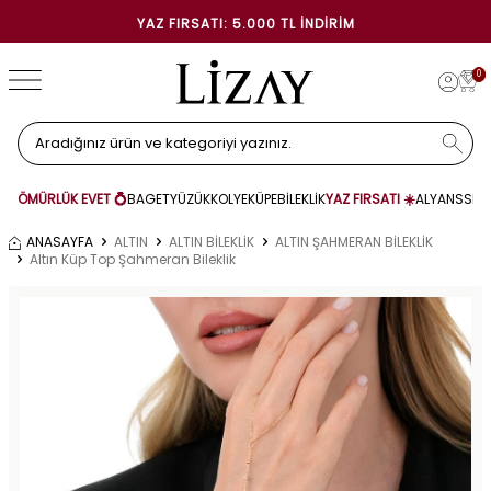
YAZ FIRSATI: 5.000 TL İNDIRIM
0
ÖMÜRLÜK EVET 💍
BAGET
YÜZÜK
KOLYE
KÜPE
BİLEKLİK
YAZ FIRSATI ☀️
ALYANS
SET
ANASAYFA
ALTIN
ALTIN BİLEKLİK
ALTIN ŞAHMERAN BİLEKLİK
Altın Küp Top Şahmeran Bileklik