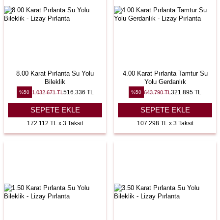
8.00 Karat Pırlanta Su Yolu
4.00 Karat Pırlanta Tamtur Su
Bileklik
Yolu Gerdanlık
516.336
TL
321.895
TL
1.032.671
TL
643.790
TL
%
50
%
50
SEPETE EKLE
SEPETE EKLE
172.112 TL x 3 Taksit
107.298 TL x 3 Taksit