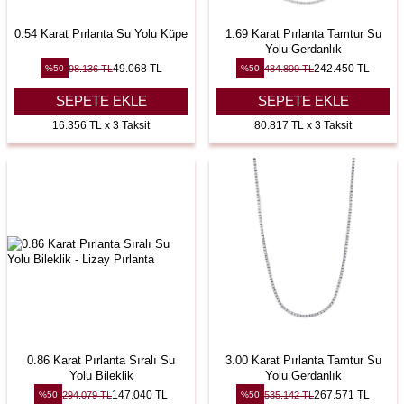
0.54 Karat Pırlanta Su Yolu Küpe
1.69 Karat Pırlanta Tamtur Su
Yolu Gerdanlık
49.068
TL
242.450
TL
98.136
TL
484.899
TL
%
50
%
50
SEPETE EKLE
SEPETE EKLE
16.356 TL x 3 Taksit
80.817 TL x 3 Taksit
0.86 Karat Pırlanta Sıralı Su
3.00 Karat Pırlanta Tamtur Su
Yolu Bileklik
Yolu Gerdanlık
147.040
TL
267.571
TL
294.079
TL
535.142
TL
%
50
%
50