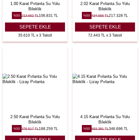
1.00 Karat Pırlanta Su Yolu
2.02 Karat Pırlanta Su Yolu
Bileklik
Bileklik
106.831
TL
217.328
TL
213.662
TL
434.656
TL
%
50
%
50
SEPETE EKLE
SEPETE EKLE
35.610 TL x 3 Taksit
72.443 TL x 3 Taksit
2.50 Karat Pırlanta Su Yolu
4.15 Karat Pırlanta Su Yolu
Bileklik
Bileklik
188.259
TL
346.696
TL
376.517
TL
693.391
TL
%
50
%
50