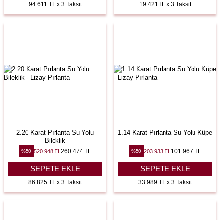
94.611 TL x 3 Taksit
19.421TL x 3 Taksit
2.20 Karat Pırlanta Su Yolu
1.14 Karat Pırlanta Su Yolu Küpe
Bileklik
260.474
TL
101.967
TL
520.948
TL
203.933
TL
%
50
%
50
SEPETE EKLE
SEPETE EKLE
86.825 TL x 3 Taksit
33.989 TL x 3 Taksit