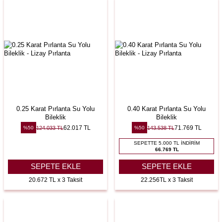
0.25 Karat Pırlanta Su Yolu
0.40 Karat Pırlanta Su Yolu
Bileklik
Bileklik
62.017
TL
71.769
TL
124.033
TL
143.538
TL
%
50
%
50
SEPETTE 5.000 TL İNDIRIM
66.769 TL
SEPETE EKLE
SEPETE EKLE
20.672 TL x 3 Taksit
22.256TL x 3 Taksit