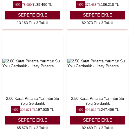
39.490
TL
186.218
TL
78.980
TL
372.436
TL
%
50
%
50
SEPETE EKLE
SEPETE EKLE
13.163 TL x 3 Taksit
62.073 TL x 3 Taksit
2.00 Karat Pırlanta Yarımtur Su
2.50 Karat Pırlanta Yarımtur Su
Yolu Gerdanlık
Yolu Gerdanlık
197.035
TL
247.406
TL
394.071
TL
494.812
TL
%
50
%
50
SEPETE EKLE
SEPETE EKLE
65.678 TL x 3 Taksit
82.469 TL x 3 Taksit