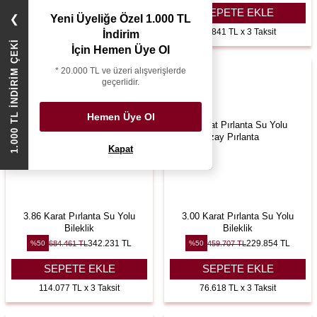
SEPETE EKLE
SEPETE EKLE
Yeni Üyeliğe Özel 1.000 TL
❯
43.083 TL x 3 Taksit
92.841 TL x 3 Taksit
İndirim
1.000 TL İNDİRİM ÇEKİ
İçin Hemen Üye Ol
* 20.000 TL ve üzeri alışverişlerde
geçerlidir.
Hemen Üye Ol
Kapat
3.86 Karat Pırlanta Su Yolu
3.00 Karat Pırlanta Su Yolu
Bileklik
Bileklik
342.231
TL
229.854
TL
684.461
TL
459.707
TL
%
50
%
50
SEPETE EKLE
SEPETE EKLE
114.077 TL x 3 Taksit
76.618 TL x 3 Taksit