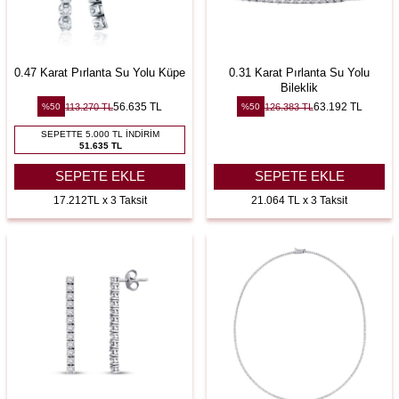
0.47 Karat Pırlanta Su Yolu Küpe
0.31 Karat Pırlanta Su Yolu
Bileklik
56.635
TL
63.192
TL
113.270
TL
126.383
TL
%
50
%
50
SEPETTE 5.000 TL İNDIRIM
51.635 TL
SEPETE EKLE
SEPETE EKLE
17.212TL x 3 Taksit
21.064 TL x 3 Taksit