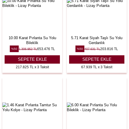
10.00 Karat Pırlanta Su Yolu
5.71 Karat Siyah Taşlı Su Yolu
Bileklik
Gerdanlık
653.476
TL
203.816
TL
1.306.952
TL
407.631
TL
%
50
%
50
SEPETE EKLE
SEPETE EKLE
217.825 TL x 3 Taksit
67.939 TL x 3 Taksit