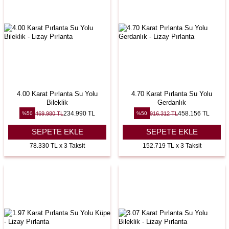
4.00 Karat Pırlanta Su Yolu
4.70 Karat Pırlanta Su Yolu
Bileklik
Gerdanlık
234.990
TL
458.156
TL
469.980
TL
916.312
TL
%
50
%
50
SEPETE EKLE
SEPETE EKLE
78.330 TL x 3 Taksit
152.719 TL x 3 Taksit