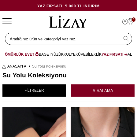
YAZ FIRSATI: 5.000 TL İNDIRIM
0
ÖMÜRLÜK EVET 💍
BAGET
YÜZÜK
KOLYE
KÜPE
BİLEKLİK
YAZ FIRSATI ☀️
ALYA
ANASAYFA
Su Yolu Koleksiyonu
Su Yolu Koleksiyonu
SIRALAMA
FİLTRELER