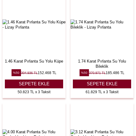
1.46 Karat Pırlanta Su Yolu Küpe
1.74 Karat Pırlanta Su Yolu
Bileklik
152.468
TL
185.486
TL
304.936
TL
370.971
TL
%
50
%
50
SEPETE EKLE
SEPETE EKLE
50.823 TL x 3 Taksit
61.829 TL x 3 Taksit