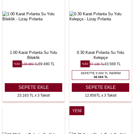
1.00 Karat Pırlanta Su Yolu
0.30 Karat Pırlanta Su Yolu
Bileklik
Kelepçe
69.490
TL
43.569
TL
138.980
TL
87.138
TL
%
50
%
50
SEPETTE 5.000 TL İNDIRIM
38.569 TL
SEPETE EKLE
SEPETE EKLE
23.163 TL x 3 Taksit
12.856TL x 3 Taksit
YENI