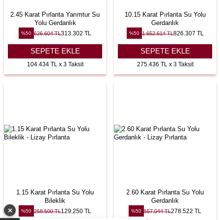
2.45 Karat Pırlanta Yarımtur Su
10.15 Karat Pırlanta Su Yolu
Yolu Gerdanlık
Gerdanlık
313.302
TL
826.307
TL
626.604
TL
1.652.614
TL
%
50
%
50
SEPETE EKLE
SEPETE EKLE
104.434 TL x 3 Taksit
275.436 TL x 3 Taksit
1.15 Karat Pırlanta Su Yolu
2.60 Karat Pırlanta Su Yolu
Bileklik
Gerdanlık
×
129.250
TL
278.522
TL
258.500
TL
557.044
TL
%
50
%
50