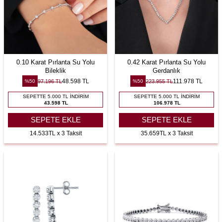
0.10 Karat Pırlanta Su Yolu
0.42 Karat Pırlanta Su Yolu
Bileklik
Gerdanlık
48.598
TL
111.978
TL
97.196
TL
223.955
TL
%
50
%
50
SEPETTE 5.000 TL İNDIRIM
SEPETTE 5.000 TL İNDIRIM
43.598 TL
106.978 TL
SEPETE EKLE
SEPETE EKLE
14.533TL x 3 Taksit
35.659TL x 3 Taksit