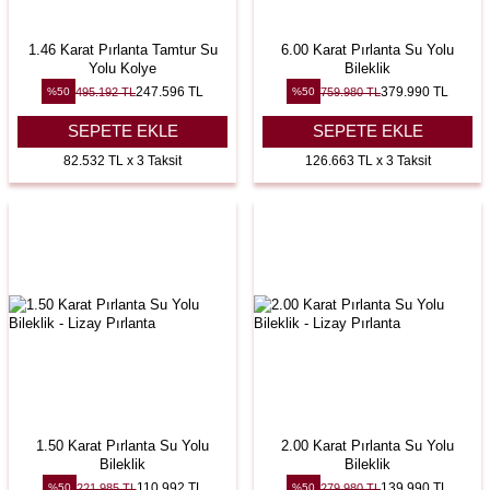
1.46 Karat Pırlanta Tamtur Su
6.00 Karat Pırlanta Su Yolu
Yolu Kolye
Bileklik
247.596
TL
379.990
TL
495.192
TL
759.980
TL
%
50
%
50
SEPETE EKLE
SEPETE EKLE
82.532 TL x 3 Taksit
126.663 TL x 3 Taksit
1.50 Karat Pırlanta Su Yolu
2.00 Karat Pırlanta Su Yolu
Bileklik
Bileklik
110.992
TL
139.990
TL
221.985
TL
279.980
TL
%
50
%
50