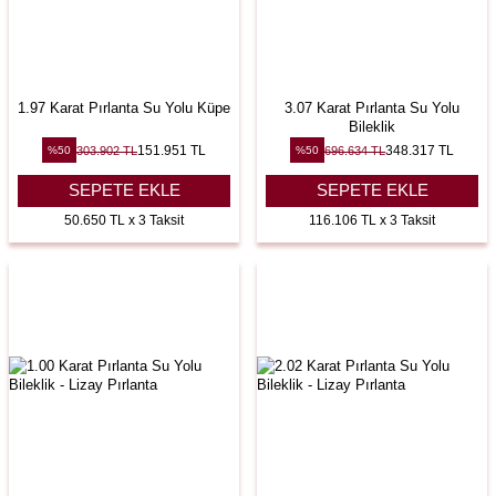
1.97 Karat Pırlanta Su Yolu Küpe
3.07 Karat Pırlanta Su Yolu
Bileklik
151.951
TL
348.317
TL
303.902
TL
696.634
TL
%
50
%
50
SEPETE EKLE
SEPETE EKLE
50.650 TL x 3 Taksit
116.106 TL x 3 Taksit