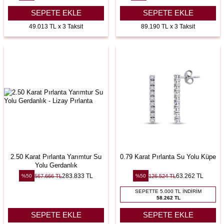
SEPETE EKLE
SEPETE EKLE
49.013 TL x 3 Taksit
89.190 TL x 3 Taksit
2.50 Karat Pırlanta Yarımtur Su
0.79 Karat Pırlanta Su Yolu Küpe
Yolu Gerdanlık
283.833
TL
63.262
TL
567.666
TL
126.524
TL
%
50
%
50
SEPETTE 5.000 TL İNDIRIM
58.262 TL
SEPETE EKLE
SEPETE EKLE