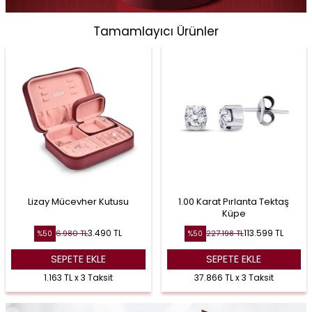
Tamamlayıcı Ürünler
Lizay Mücevher Kutusu
1.00 Karat Pırlanta Tektaş
Küpe
3.490
TL
113.599
TL
6.980
TL
227.198
TL
%
50
%
50
SEPETE EKLE
SEPETE EKLE
1.163 TL x 3 Taksit
37.866 TL x 3 Taksit