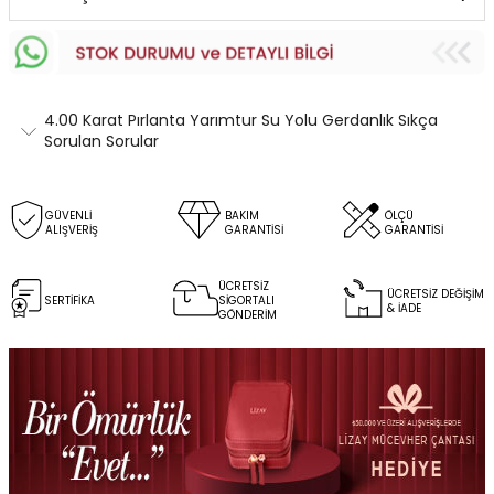
4.00 Karat Pırlanta Yarımtur Su Yolu Gerdanlık Sıkça
Sorulan Sorular
GÜVENLİ
BAKIM
ÖLÇÜ
ALIŞVERİŞ
GARANTİSİ
GARANTİSİ
ÜCRETSİZ
ÜCRETSİZ DEĞİŞİM
SERTİFİKA
SİGORTALI
& İADE
GÖNDERİM