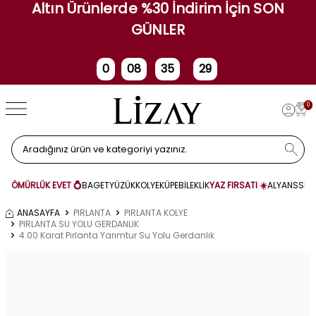
Altın Ürünlerde %30 İndirim İçin SON
GÜNLER
0
08
35
28
Gün
Saat
Dakika
Saniye
0
ÖMÜRLÜK EVET 💍
BAGET
YÜZÜK
KOLYE
KÜPE
BİLEKLİK
YAZ FIRSATI ☀️
ALYANS
SET
ANASAYFA
PIRLANTA
PIRLANTA KOLYE
PIRLANTA SU YOLU GERDANLIK
4.00 Karat Pırlanta Yarımtur Su Yolu Gerdanlık