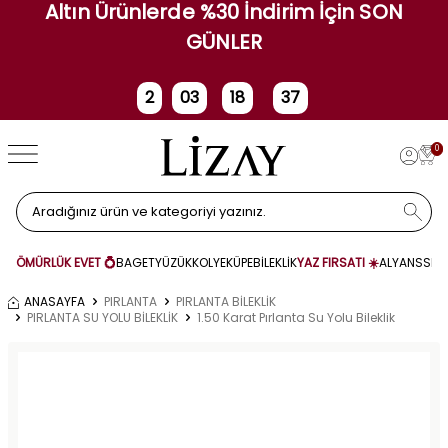
Altın Ürünlerde %30 İndirim İçin SON
GÜNLER
2
03
18
36
Gün
Saat
Dakika
Saniye
0
ÖMÜRLÜK EVET 💍
BAGET
YÜZÜK
KOLYE
KÜPE
BİLEKLİK
YAZ FIRSATI ☀️
ALYANS
SET
ANASAYFA
PIRLANTA
PIRLANTA BİLEKLİK
PIRLANTA SU YOLU BİLEKLİK
1.50 Karat Pırlanta Su Yolu Bileklik