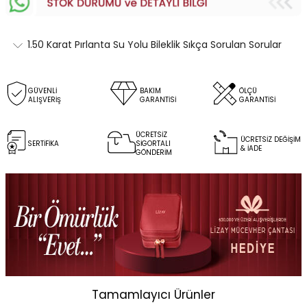
1.50 Karat Pırlanta Su Yolu Bileklik Sıkça Sorulan Sorular
GÜVENLİ
BAKIM
ÖLÇÜ
ALIŞVERİŞ
GARANTİSİ
GARANTİSİ
ÜCRETSİZ
ÜCRETSİZ DEĞİŞİM
SERTİFİKA
SİGORTALI
& İADE
GÖNDERİM
Tamamlayıcı Ürünler