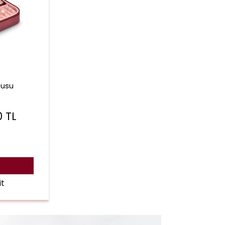
tusu
0
TL
it