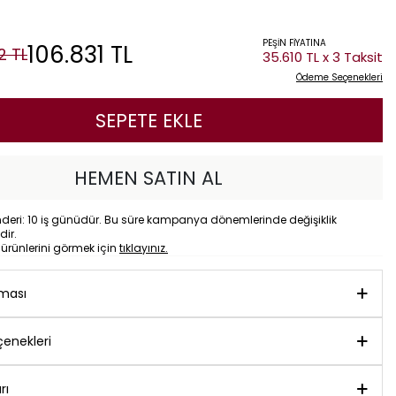
PEŞİN FİYATINA
106.831
TL
2
TL
35.610 TL x 3 Taksit
Ödeme Seçenekleri
SEPETE EKLE
HEMEN SATIN AL
eri: 10 iş günüdür. Bu süre kampanya dönemlerinde değişiklik
dir.
o
ürünlerini görmek için
tıklayınız.
aması
enekleri
rı