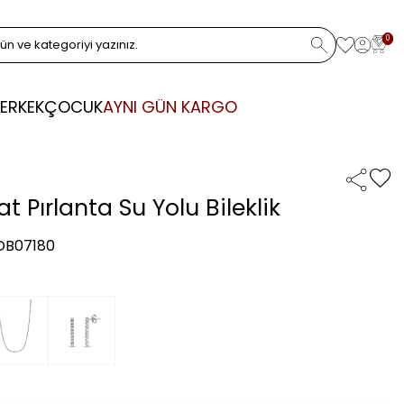
0
ERKEK
ÇOCUK
AYNI GÜN KARGO
at Pırlanta Su Yolu Bileklik
 DB07180