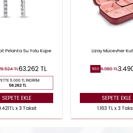
at Pırlanta Su Yolu Küpe
Lizay Mücevher Ku
63.262
TL
3.49
26.524
TL
6.980
TL
%
50
ETTE 5.000 TL İNDIRIM
58.262 TL
SEPETE EKLE
SEPETE EKLE
9.421TL x 3 Taksit
1.163 TL x 3 Taks