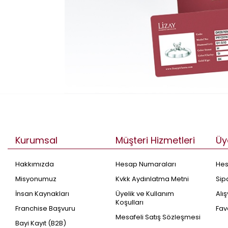
Kurumsal
Müşteri Hizmetleri
Üy
Hakkımızda
Hesap Numaraları
He
Misyonumuz
Kvkk Aydınlatma Metni
Sip
İnsan Kaynakları
Üyelik ve Kullanım
Alı
Koşulları
Franchise Başvuru
Fav
Mesafeli Satış Sözleşmesi
Bayi Kayıt (B2B)