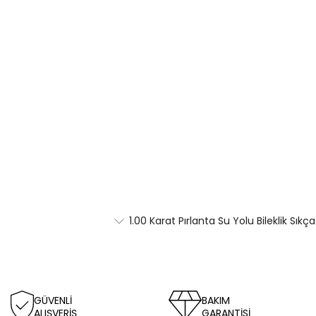
1.00 Karat Pırlanta Su Yolu Bileklik Sıkç
GÜVENLİ
BAKIM
ALIŞVERİŞ
GARANTİSİ