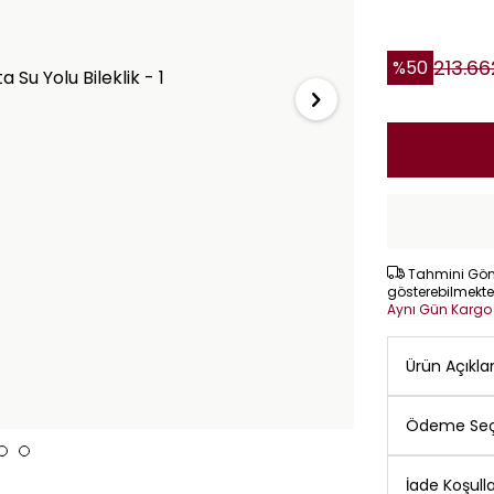
213.66
%
50
Tahmini Gönd
gösterebilmekte
Aynı Gün Karg
Ürün Açıkl
Ödeme Seç
İade Koşulla