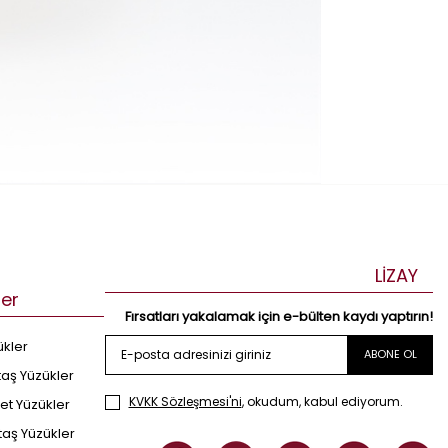
LİZAY
ler
Fırsatları yakalamak için e-bülten kaydı yaptırın!
ükler
ABONE OL
taş Yüzükler
KVKK Sözleşmesi'ni
, okudum, kabul ediyorum.
et Yüzükler
taş Yüzükler