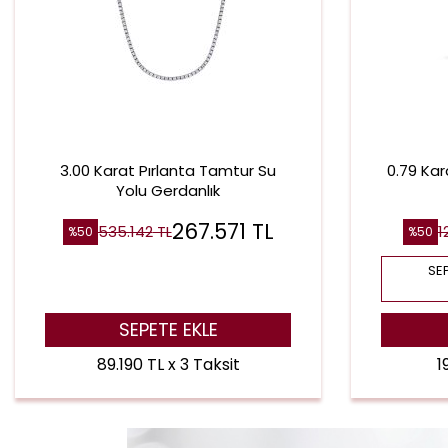
3.00 Karat Pırlanta Tamtur Su
0.79 Kar
Yolu Gerdanlık
267.571
TL
535.142
TL
1
%
50
%
50
SEP
SEPETE EKLE
89.190 TL x 3 Taksit
1