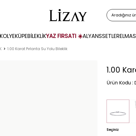
KOLYE
KÜPE
BİLEKLİK
YAZ FIRSATI ☀️
ALYANS
SETLER
ELMAS
K
1.00 Karat Pırlanta Su Yolu Bileklik
1.00 Kar
Ürün Kodu :
Seçiniz