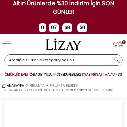
Altın Ürünlerde %30 İndirim İçin SON
GÜNLER
0
07
38
35
Gün
Saat
Dakika
Saniye
0
ÖMÜRLÜK EVET 💍
BAGET
YÜZÜK
KOLYE
KÜPE
BİLEKLİK
YAZ FIRSATI ☀️
ALYANS
SET
ANASAYFA
PIRLANTA
PIRLANTA BİLEKLİK
PIRLANTA SU YOLU BİLEKLİK
2.20 Karat Pırlanta Su Yolu Bileklik