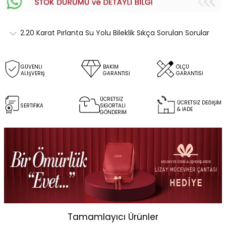
2.20 Karat Pırlanta Su Yolu Bileklik Sıkça Sorulan Sorular
GÜVENLİ
BAKIM
ÖLÇÜ
ALIŞVERİŞ
GARANTİSİ
GARANTİSİ
ÜCRETSİZ
ÜCRETSİZ DEĞİŞİM
SERTİFİKA
SİGORTALI
& İADE
GÖNDERİM
Tamamlayıcı Ürünler