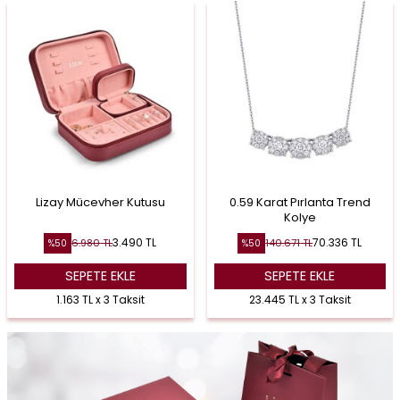
Lizay Mücevher Kutusu
0.59 Karat Pırlanta Trend
Kolye
3.490
TL
70.336
TL
6.980
TL
140.671
TL
%
50
%
50
SEPETE EKLE
SEPETE EKLE
1.163 TL x 3 Taksit
23.445 TL x 3 Taksit