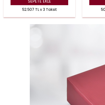
SEPETE EKLE
52.507 TL x 3 Taksit
50