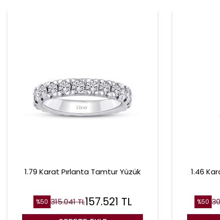
1.79 Karat Pırlanta Tamtur Yüzük
1.46 Kar
157.521
TL
315.041
TL
30
%
50
%
50