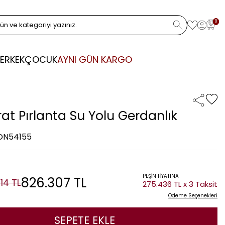
0
ERKEK
ÇOCUK
AYNI GÜN KARGO
rat Pırlanta Su Yolu Gerdanlık
 DN54155
PEŞİN FİYATINA
826.307
TL
614
TL
275.436 TL x 3 Taksit
Ödeme Seçenekleri
SEPETE EKLE