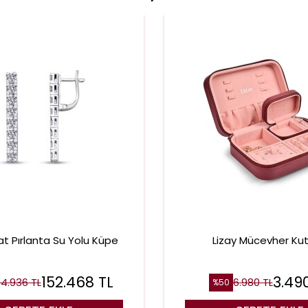
at Pırlanta Su Yolu Küpe
Lizay Mücevher Ku
152.468
TL
3.49
4.936
TL
6.980
TL
%
50