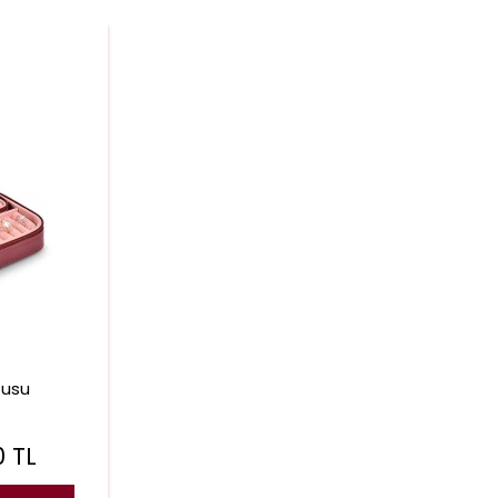
tusu
0
TL