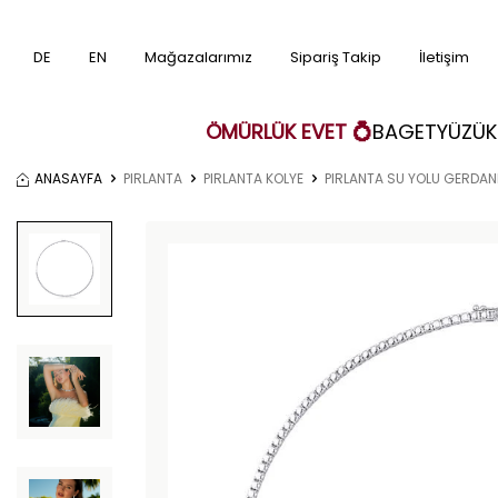
DE
EN
Mağazalarımız
Sipariş Takip
İletişim
ÖMÜRLÜK EVET 💍
BAGET
YÜZÜK
ANASAYFA
PIRLANTA
PIRLANTA KOLYE
PIRLANTA SU YOLU GERDAN