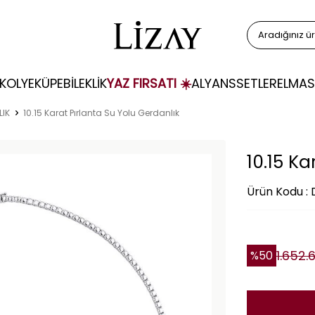
KOLYE
KÜPE
BİLEKLİK
YAZ FIRSATI ☀️
ALYANS
SETLER
ELMAS
LIK
10.15 Karat Pırlanta Su Yolu Gerdanlık
10.15 Ka
Ürün Kodu :
1.652.
%
50