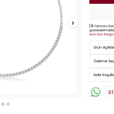
Tahmini Gönd
gösterebilmekte
Aynı Gün Karg
Ürün Açıkl
Ödeme Seç
İade Koşulla