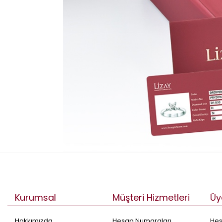
Kurumsal
Müşteri Hizmetleri
Üy
Hakkımızda
Hesap Numaraları
He