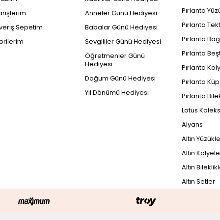
Pırlanta Yüz
arişlerim
Anneler Günü Hediyesi
Pırlanta Tek
şveriş Sepetim
Babalar Günü Hediyesi
Pırlanta Bag
orilerim
Sevgililer Günü Hediyesi
Pırlanta Beş
Öğretmenler Günü
Hediyesi
Pırlanta Kol
Doğum Günü Hediyesi
Pırlanta Küp
Yıl Dönümü Hediyesi
Pırlanta Bile
Lotus Kolek
Alyans
Altın Yüzükl
Altın Kolyele
Altın Bileklik
Altın Setler
PEŞİN FİYATINA
1.6
275.436 TL x 3 Taksit