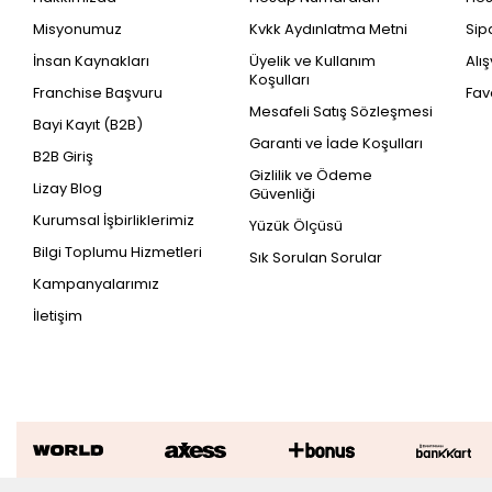
Misyonumuz
Kvkk Aydınlatma Metni
Sip
İnsan Kaynakları
Üyelik ve Kullanım
Alı
Koşulları
Franchise Başvuru
Fav
Mesafeli Satış Sözleşmesi
Bayi Kayıt (B2B)
Garanti ve İade Koşulları
B2B Giriş
Gizlilik ve Ödeme
Lizay Blog
Güvenliği
Kurumsal İşbirliklerimiz
Yüzük Ölçüsü
Bilgi Toplumu Hizmetleri
Sık Sorulan Sorular
Kampanyalarımız
İletişim
10.15 Karat Pırlanta Su Yolu