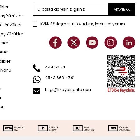
ükler
ABONE OL
taş Yüzükler
KVKK Sözleşmesi'ni
, okudum, kabul ediyorum.
et Yüzükler
taş Yüzükler
yeler
eler
klikler
444 50 74
siyonu
0543 668 47 91
er
bilgi@lizaypirlanta.com
r
ler
52.614
TL
SEPETE EKLE
826.307
TL