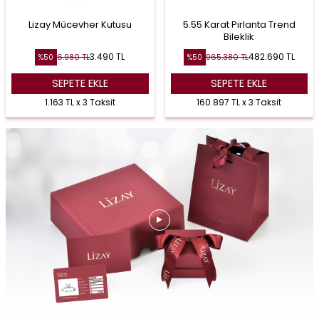
Lizay Mücevher Kutusu
5.55 Karat Pırlanta Trend
Bileklik
3.490
TL
482.690
TL
6.980
TL
965.380
TL
%
50
%
50
SEPETE EKLE
SEPETE EKLE
1.163 TL x 3 Taksit
160.897 TL x 3 Taksit