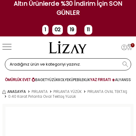
Altın Ürünlerde %30 İndirim İçin SON
GÜNLER
1
02
19
11
Gün
Saat
Dakika
Saniye
0
ÖMÜRLÜK EVET 💍
BAGET
YÜZÜK
KOLYE
KÜPE
BİLEKLİK
YAZ FIRSATI ☀️
ALYANS
SET
ANASAYFA
PIRLANTA
PIRLANTA YÜZÜK
PIRLANTA OVAL TEKTAŞ
0.40 Karat Pırlanta Oval Tektaş Yüzük