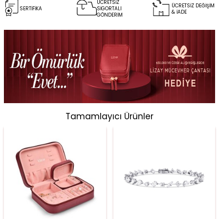
ÜCRETSİZ
ÜCRETSİZ DEĞİŞİM
SERTİFİKA
SİGORTALI
& İADE
GÖNDERİM
Tamamlayıcı Ürünler