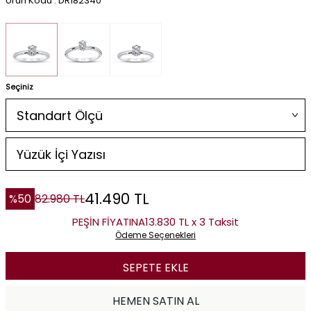
Ürün Kodu : DR182340
Seçiniz
41.490
TL
%
50
82.980
TL
PEŞİN FİYATINA
13.830 TL x 3 Taksit
Ödeme Seçenekleri
SEPETE EKLE
HEMEN SATIN AL