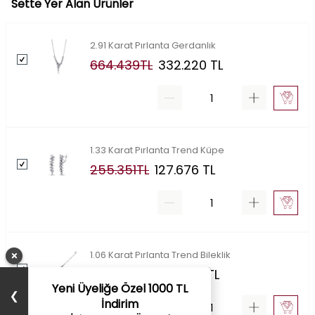
Sette Yer Alan Ürünler
2.91 Karat Pırlanta Gerdanlık
664.439
TL
332.220
TL
1.33 Karat Pırlanta Trend Küpe
255.351
TL
127.676
TL
×
1.06 Karat Pırlanta Trend Bileklik
289.896
TL
144.948
TL
Yeni Üyeliğe Özel 1000 TL
❯
İndirim