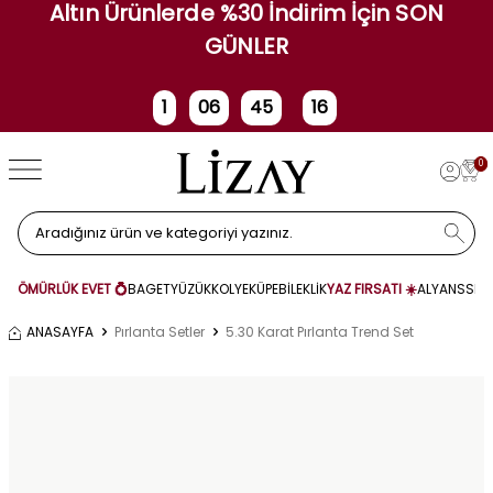
Altın Ürünlerde %30 İndirim İçin SON
GÜNLER
1
06
45
16
Gün
Saat
Dakika
Saniye
0
ÖMÜRLÜK EVET 💍
BAGET
YÜZÜK
KOLYE
KÜPE
BİLEKLİK
YAZ FIRSATI ☀️
ALYANS
SET
ANASAYFA
Pırlanta Setler
5.30 Karat Pırlanta Trend Set