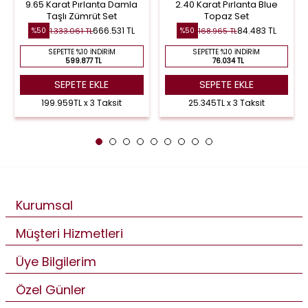
9.65 Karat Pırlanta Damla
2.40 Karat Pırlanta Blue
Taşlı Zümrüt Set
Topaz Set
666.531 TL
84.483 TL
1.333.061 TL
168.965 TL
%50
%50
SEPETTE %10 İNDIRIM
SEPETTE %10 İNDIRIM
599.877 TL
76.034 TL
SEPETE EKLE
SEPETE EKLE
199.959TL x 3 Taksit
25.345TL x 3 Taksit
Kurumsal
Müşteri Hizmetleri
Üye Bilgilerim
Özel Günler