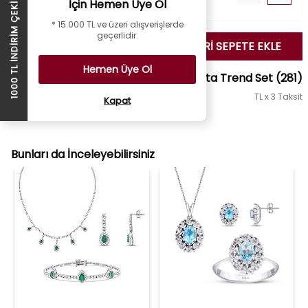
İçin Hemen Üye Ol
1000 TL İNDİRİM ÇEKİ
* 15.000 TL ve üzeri alışverişlerde
geçerlidir.
SEÇİLENLERİ SEPETE EKLE
Hemen Üye Ol
5.30 Karat Pırlanta Trend Set
(281)
TL x 3 Taksit
Kapat
Set Fiyatı :
1.209.686 TL
TL
Bunları da İnceleyebilirsiniz