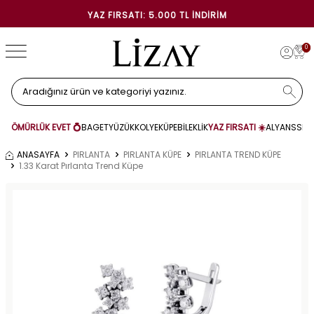
YAZ FIRSATI: 5.000 TL İNDIRIM
0
ÖMÜRLÜK EVET 💍
BAGET
YÜZÜK
KOLYE
KÜPE
BİLEKLİK
YAZ FIRSATI ☀️
ALYANS
SET
ANASAYFA
PIRLANTA
PIRLANTA KÜPE
PIRLANTA TREND KÜPE
1.33 Karat Pırlanta Trend Küpe