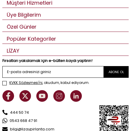
Müşteri Hizmetleri
Üye Bilgilerim
Özel Günler
Popüler Kategoriler
LİZAY
Fırsatları yakalamak için e-bülten kaydı yaptırın!
ABONE OL
KVKK Sözleşmesi'ni
, okudum, kabul ediyorum.
444 50 74
0543 668 47 91
bilgi@lizaypirlanta.com