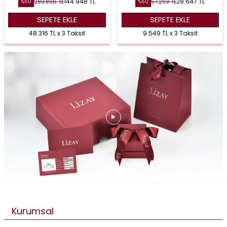
144.948
TL
28.647
TL
289.896
TL
57.293
TL
%
50
%
50
SEPETE EKLE
SEPETE EKLE
48.316 TL x 3 Taksit
9.549 TL x 3 Taksit
Kurumsal