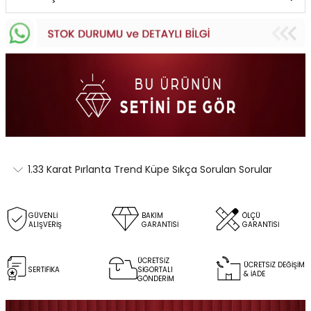
1.33 Karat Pırlanta Trend Küpe Sıkça Sorulan Sorular
GÜVENLİ
BAKIM
ÖLÇÜ
ALIŞVERİŞ
GARANTİSİ
GARANTİSİ
ÜCRETSİZ
ÜCRETSİZ DEĞİŞİM
SERTİFİKA
SİGORTALI
& İADE
GÖNDERİM