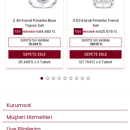
2.40 Karat Pırlanta Blue
4.53 Karat Pırlanta Trend
Topaz Set
Set
84.483 TL
425.679 TL
168.965 TL
851.358 TL
%50
%50
SEPETTE %10 İNDIRIM
SEPETTE %10 İNDIRIM
76.034 TL
383.111 TL
SEPETE EKLE
SEPETE EKLE
25.345TL x 3 Taksit
127.704TL x 3 Taksit
Kurumsal
Müşteri Hizmetleri
Üye Bilgilerim