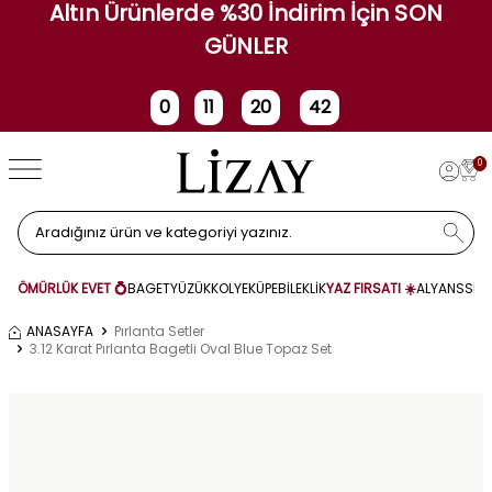
Altın Ürünlerde %30 İndirim İçin SON
GÜNLER
0
11
20
42
Gün
Saat
Dakika
Saniye
0
ÖMÜRLÜK EVET 💍
BAGET
YÜZÜK
KOLYE
KÜPE
BİLEKLİK
YAZ FIRSATI ☀️
ALYANS
SET
ANASAYFA
Pırlanta Setler
3.12 Karat Pırlanta Bagetli Oval Blue Topaz Set