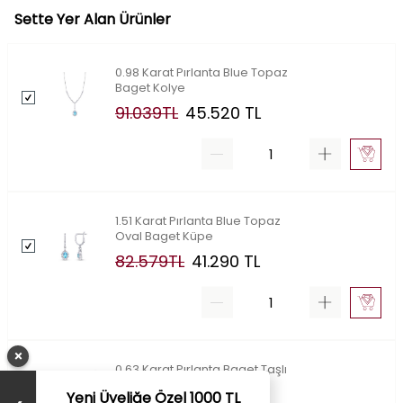
Sette Yer Alan Ürünler
0.98 Karat Pırlanta Blue Topaz
Baget Kolye
91.039
TL
45.520
TL
1.51 Karat Pırlanta Blue Topaz
Oval Baget Küpe
82.579
TL
41.290
TL
×
0.63 Karat Pırlanta Baget Taşlı
Blue Topaz Bileklik
Yeni Üyeliğe Özel 1000 TL