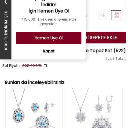
48.786
TL
24.393
TL
❯
İndirim
İçin Hemen Üye Ol
1000 TL İNDİRİM ÇEKİ
* 15.000 TL ve üzeri alışverişlerde
geçerlidir.
SEÇİLENLERİ SEPETE EKLE
Hemen Üye Ol
3.12 Karat Pırlanta Bagetli Oval Blue Topaz Set
(522)
Kapat
TL x 3 Taksit
Set Fiyatı :
222.404 TL
TL
Bunları da İnceleyebilirsiniz