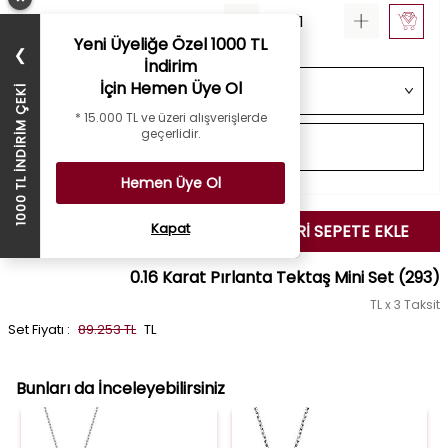
Yeni Üyeliğe Özel 1000 TL
❯
İndirim
İçin Hemen Üye Ol
1000 TL İNDİRİM ÇEKİ
* 15.000 TL ve üzeri alışverişlerde
geçerlidir.
Hemen Üye Ol
Kapat
SEÇİLENLERİ SEPETE EKLE
0.16 Karat Pırlanta Tektaş Mini Set
(293)
TL x 3 Taksit
Set Fiyatı :
89.253 TL
TL
Bunları da İnceleyebilirsiniz