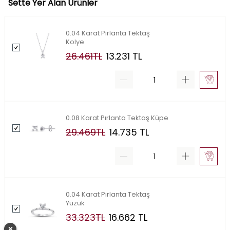
Sette Yer Alan Ürünler
0.04 Karat Pırlanta Tektaş
Kolye
26.461
TL
13.231
TL
0.08 Karat Pırlanta Tektaş Küpe
29.469
TL
14.735
TL
0.04 Karat Pırlanta Tektaş
Yüzük
33.323
TL
16.662
TL
×