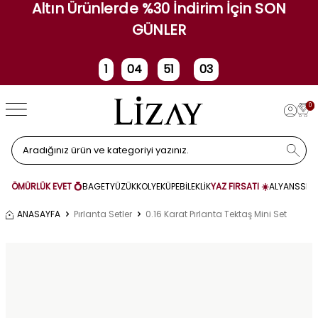
Altın Ürünlerde %30 İndirim İçin SON
GÜNLER
1
04
51
02
Gün
Saat
Dakika
Saniye
0
ÖMÜRLÜK EVET 💍
BAGET
YÜZÜK
KOLYE
KÜPE
BİLEKLİK
YAZ FIRSATI ☀️
ALYANS
SET
ANASAYFA
Pırlanta Setler
0.16 Karat Pırlanta Tektaş Mini Set