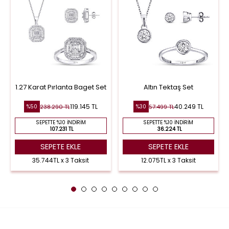
1.27 Karat Pırlanta Baget Set
Altın Tektaş Set
119.145 TL
40.249 TL
238.290 TL
57.499 TL
%50
%30
SEPETTE %10 İNDIRIM
SEPETTE %10 İNDIRIM
107.231 TL
36.224 TL
SEPETE EKLE
SEPETE EKLE
35.744TL x 3 Taksit
12.075TL x 3 Taksit