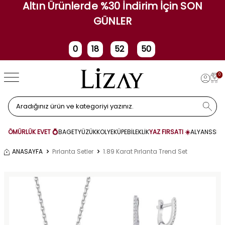
Altın Ürünlerde %30 İndirim İçin SON
GÜNLER
0
18
52
49
Gün
Saat
Dakika
Saniye
0
ÖMÜRLÜK EVET 💍
BAGET
YÜZÜK
KOLYE
KÜPE
BİLEKLİK
YAZ FIRSATI ☀️
ALYANS
SET
ANASAYFA
Pırlanta Setler
1.89 Karat Pırlanta Trend Set