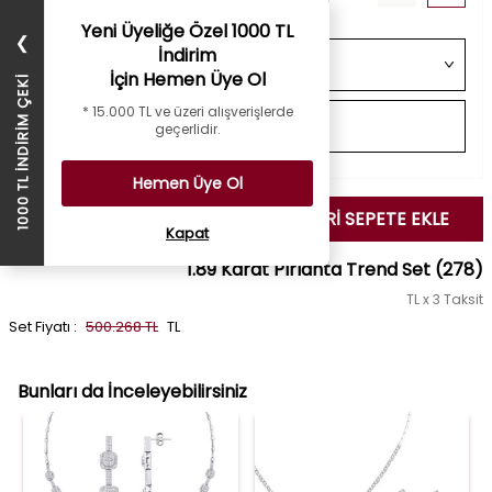
Yeni Üyeliğe Özel 1000 TL
❯
İndirim
İçin Hemen Üye Ol
1000 TL İNDİRİM ÇEKİ
* 15.000 TL ve üzeri alışverişlerde
geçerlidir.
Hemen Üye Ol
SEÇİLENLERİ SEPETE EKLE
Kapat
1.89 Karat Pırlanta Trend Set
(278)
TL x 3 Taksit
Set Fiyatı :
500.268 TL
TL
Bunları da İnceleyebilirsiniz