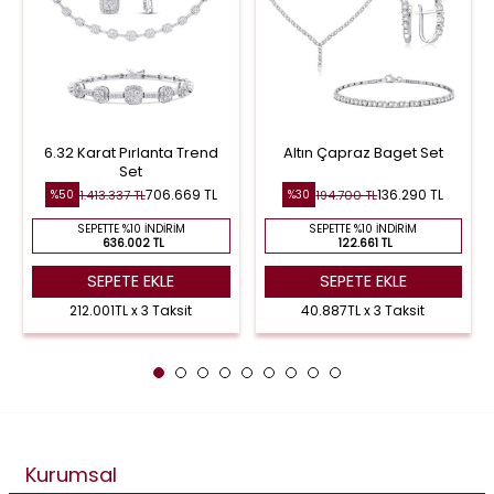
6.32 Karat Pırlanta Trend
Altın Çapraz Baget Set
Set
706.669 TL
136.290 TL
1.413.337 TL
194.700 TL
%50
%30
SEPETTE %10 İNDIRIM
SEPETTE %10 İNDIRIM
636.002 TL
122.661 TL
SEPETE EKLE
SEPETE EKLE
212.001TL x 3 Taksit
40.887TL x 3 Taksit
Kurumsal