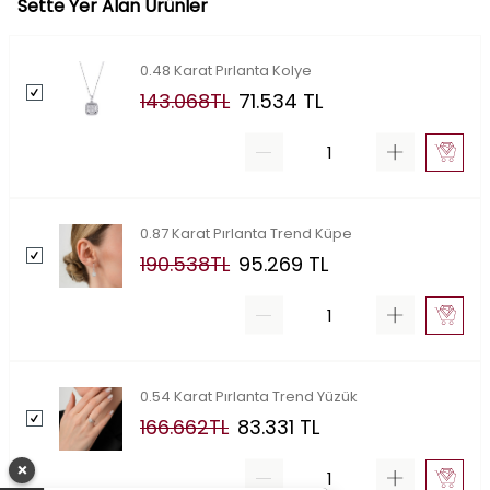
Sette Yer Alan Ürünler
0.48 Karat Pırlanta Kolye
143.068
TL
71.534
TL
0.87 Karat Pırlanta Trend Küpe
190.538
TL
95.269
TL
0.54 Karat Pırlanta Trend Yüzük
166.662
TL
83.331
TL
×