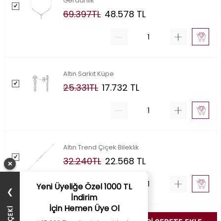
Gerdanlık
69.397
TL
48.578
TL
Altın Sarkıt Küpe
25.331
TL
17.732
TL
Altın Trend Çiçek Bileklik
32.240
TL
22.568
TL
×
Yeni Üyeliğe Özel 1000 TL
❯
İndirim
İçin Hemen Üye Ol