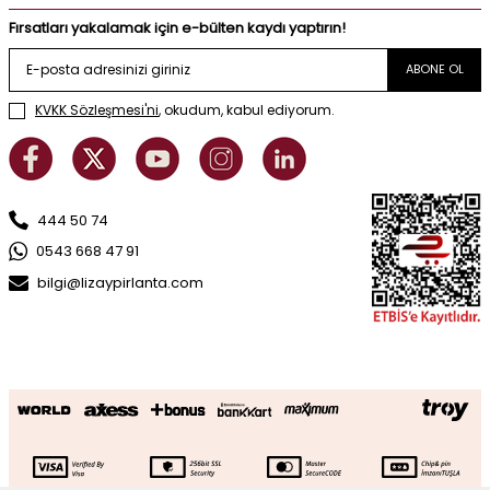
Fırsatları yakalamak için e-bülten kaydı yaptırın!
ABONE OL
KVKK Sözleşmesi'ni
, okudum, kabul ediyorum.
444 50 74
0543 668 47 91
bilgi@lizaypirlanta.com