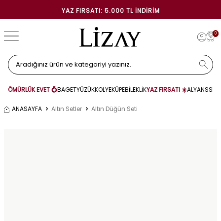
YAZ FIRSATI: 5.000 TL İNDIRIM
0
ÖMÜRLÜK EVET 💍
BAGET
YÜZÜK
KOLYE
KÜPE
BİLEKLİK
YAZ FIRSATI ☀️
ALYANS
SET
ANASAYFA
Altın Setler
Altın Düğün Seti