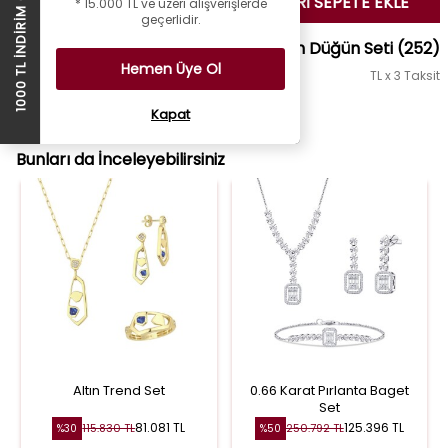
1000 TL İNDİRİM ÇEKİ
SEÇİLENLERİ SEPETE EKLE
* 15.000 TL ve üzeri alışverişlerde
geçerlidir.
Altın Düğün Seti
(252)
Hemen Üye Ol
TL x 3 Taksit
Set Fiyatı :
126.968 TL
TL
Kapat
Bunları da İnceleyebilirsiniz
Altın Trend Set
0.66 Karat Pırlanta Baget
Set
81.081 TL
125.396 TL
115.830 TL
250.792 TL
%30
%50