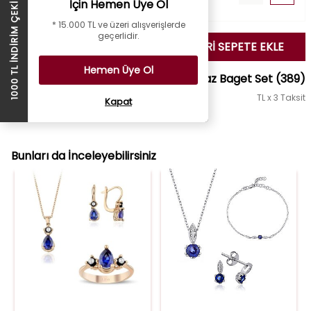
İçin Hemen Üye Ol
1000 TL İNDİRİM ÇEKİ
* 15.000 TL ve üzeri alışverişlerde
geçerlidir.
SEÇİLENLERİ SEPETE EKLE
Hemen Üye Ol
Altın Çapraz Baget Set
(389)
TL x 3 Taksit
Kapat
Set Fiyatı :
194.700 TL
TL
Bunları da İnceleyebilirsiniz