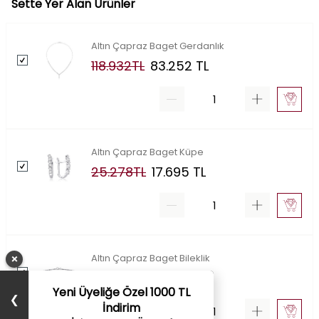
Sette Yer Alan Ürünler
Altın Çapraz Baget Gerdanlık
118.932
TL
83.252
TL
Altın Çapraz Baget Küpe
25.278
TL
17.695
TL
×
Altın Çapraz Baget Bileklik
50.490
TL
35.343
TL
Yeni Üyeliğe Özel 1000 TL
❯
İndirim