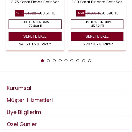
3.75 Karat Elmas Safir Set
1.30 Karat Pırlanta Safir Set
80.511 TL
50.690 TL
161.022 TL
101.379 TL
%50
%50
SEPETTE %10 İNDIRIM
SEPETTE %10 İNDIRIM
72.460 TL
45.621 TL
SEPETE EKLE
SEPETE EKLE
24.153TL x 3 Taksit
15.207TL x 3 Taksit
Kurumsal
Müşteri Hizmetleri
Üye Bilgilerim
Özel Günler