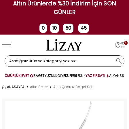
Altın Ürünlerde %30 İndirim İçin SON
GÜNLER
0
10
50
45
Gün
Saat
Dakika
Saniye
0
ÖMÜRLÜK EVET 💍
BAGET
YÜZÜK
KOLYE
KÜPE
BİLEKLİK
YAZ FIRSATI ☀️
ALYANS
SET
ANASAYFA
Altın Setler
Altın Çapraz Baget Set