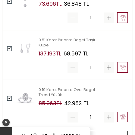
73.696
TL
36.848
TL
0.51 Karat Pırlanta Baget Taşlı
Küpe
137.193
TL
68.597
TL
0.19 Karat Pırlanta Oval Baget
Trend Yüzük
85.963
TL
42.982
TL
×