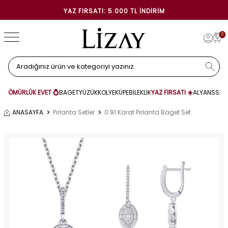
YAZ FIRSATI: 5.000 TL İNDIRIM
0
ÖMÜRLÜK EVET 💍
BAGET
YÜZÜK
KOLYE
KÜPE
BİLEKLİK
YAZ FIRSATI ☀️
ALYANS
SET
ANASAYFA
Pırlanta Setler
0.91 Karat Pırlanta Baget Set