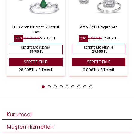
1.61 Karat Pırlanta Zümrüt
Altın Üçlü Baget Set
Set
96.350 TL
32.987 TL
192.700 TL
47.124 TL
%50
%30
SEPETTE %10 İNDIRIM
SEPETTE %10 İNDIRIM
86.715 TL
29.688 TL
SEPETE EKLE
SEPETE EKLE
28.905TL x 3 Taksit
9.896TL x 3 Taksit
Kurumsal
Müşteri Hizmetleri