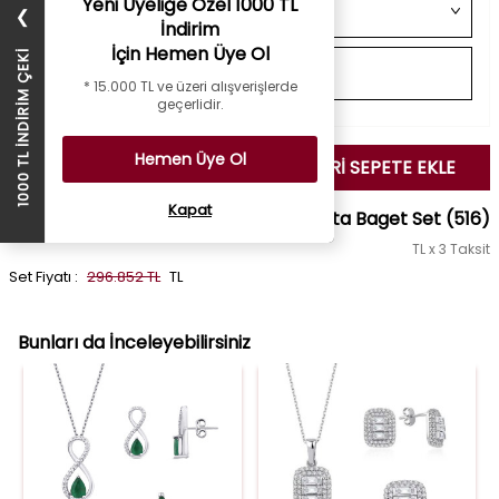
Yeni Üyeliğe Özel 1000 TL
❯
İndirim
İçin Hemen Üye Ol
1000 TL İNDİRİM ÇEKİ
* 15.000 TL ve üzeri alışverişlerde
geçerlidir.
Hemen Üye Ol
SEÇİLENLERİ SEPETE EKLE
Kapat
0.91 Karat Pırlanta Baget Set
(516)
TL x 3 Taksit
Set Fiyatı :
296.852 TL
TL
Bunları da İnceleyebilirsiniz