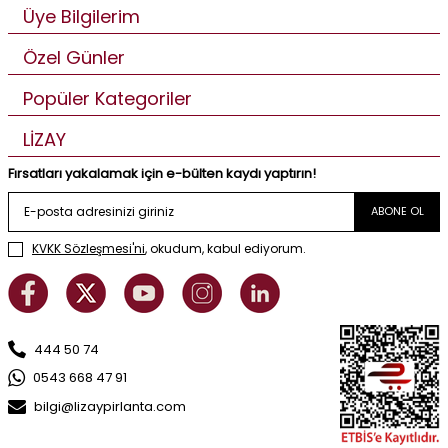
Üye Bilgilerim
Özel Günler
Popüler Kategoriler
LİZAY
Fırsatları yakalamak için e-bülten kaydı yaptırın!
ABONE OL
KVKK Sözleşmesi'ni
, okudum, kabul ediyorum.
444 50 74
0543 668 47 91
bilgi@lizaypirlanta.com