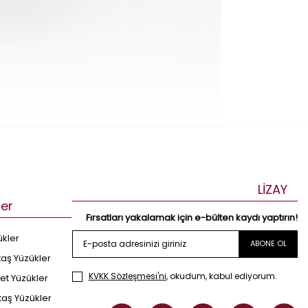
LİZAY
ler
Fırsatları yakalamak için e-bülten kaydı yaptırın!
ükler
ABONE OL
taş Yüzükler
KVKK Sözleşmesi'ni
, okudum, kabul ediyorum.
et Yüzükler
taş Yüzükler