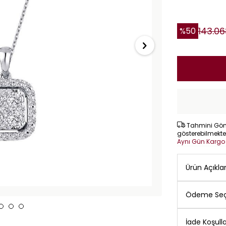
143.06
%
50
Tahmini Gönd
gösterebilmekte
Aynı Gün Karg
Ürün Açıkl
Ödeme Seç
İade Koşulla