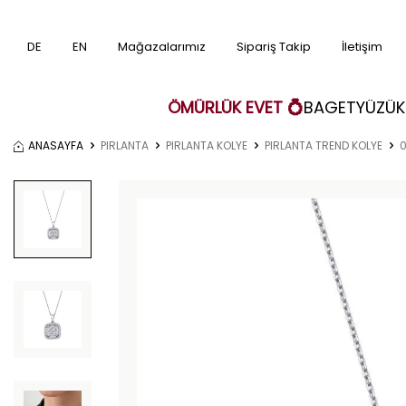
DE
EN
Mağazalarımız
Sipariş Takip
İletişim
ÖMÜRLÜK EVET 💍
BAGET
YÜZÜK
ANASAYFA
PIRLANTA
PIRLANTA KOLYE
PIRLANTA TREND KOLYE
0