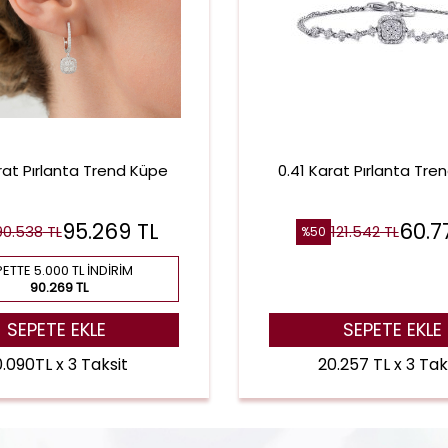
rat Pırlanta Trend Küpe
0.41 Karat Pırlanta Trend
95.269
TL
60.7
90.538
TL
121.542
TL
%
50
ETTE 5.000 TL İNDIRIM
90.269 TL
SEPETE EKLE
SEPETE EKLE
.090TL x 3 Taksit
20.257 TL x 3 Tak