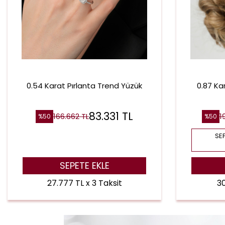
0.54 Karat Pırlanta Trend Yüzük
0.87 Ka
83.331
TL
166.662
TL
1
%
50
%
50
SEP
SEPETE EKLE
27.777 TL x 3 Taksit
30