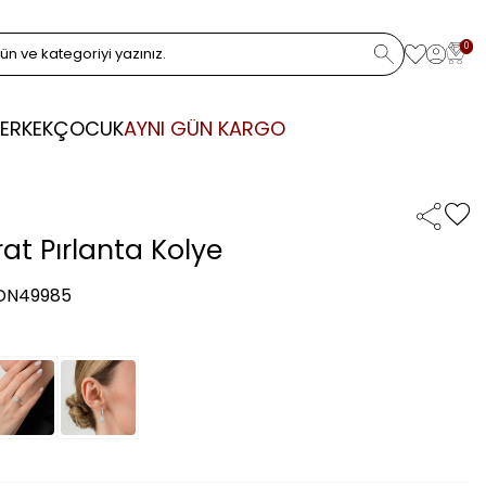
0
ERKEK
ÇOCUK
AYNI GÜN KARGO
at Pırlanta Kolye
 DN49985