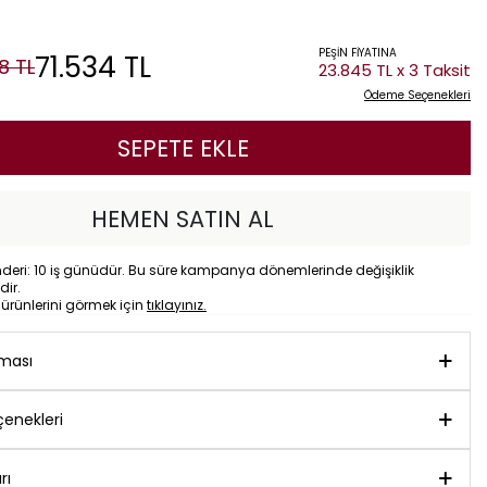
PEŞİN FİYATINA
71.534
TL
8
TL
23.845 TL x 3 Taksit
Ödeme Seçenekleri
SEPETE EKLE
HEMEN SATIN AL
eri: 10 iş günüdür. Bu süre kampanya dönemlerinde değişiklik
dir.
o
ürünlerini görmek için
tıklayınız.
aması
enekleri
rı