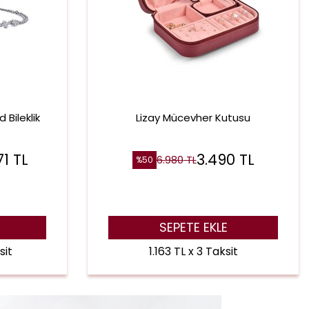
 Bileklik
Lizay Mücevher Kutusu
71
TL
3.490
TL
6.980
TL
%
50
SEPETE EKLE
sit
1.163 TL x 3 Taksit