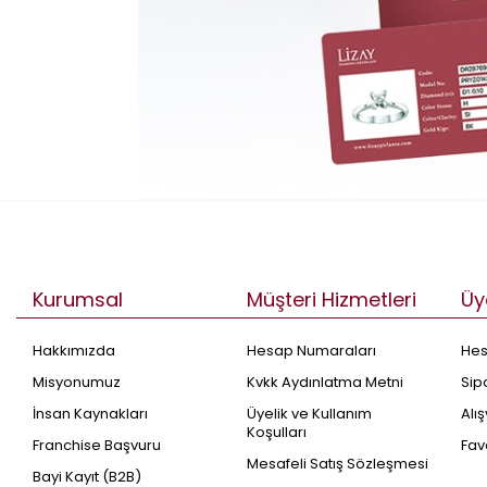
Kurumsal
Müşteri Hizmetleri
Üy
Hakkımızda
Hesap Numaraları
He
Misyonumuz
Kvkk Aydınlatma Metni
Sip
İnsan Kaynakları
Üyelik ve Kullanım
Alı
Koşulları
Franchise Başvuru
Fav
Mesafeli Satış Sözleşmesi
Bayi Kayıt (B2B)