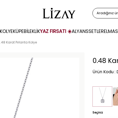
KOLYE
KÜPE
BİLEKLİK
YAZ FIRSATI ☀️
ALYANS
SETLER
ELMAS
.48 Karat Pırlanta Kolye
0.48 Kar
Ürün Kodu :
Seçiniz