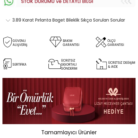
3.89 Karat Pırlanta Baget Bileklik Sıkça Sorulan Sorular
GÜVENLİ
BAKIM
ÖLÇÜ
ALIŞVERİŞ
GARANTİSİ
GARANTİSİ
ÜCRETSİZ
ÜCRETSİZ DEĞİŞİM
SERTİFİKA
SİGORTALI
& İADE
GÖNDERİM
Tamamlayıcı Ürünler