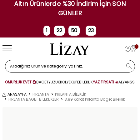
Altın Ürünlerde %30 İndirim İçin SON
GÜNLER
1
22
50
23
Gün
Saat
Dakika
Saniye
0
ÖMÜRLÜK EVET 💍
BAGET
YÜZÜK
KOLYE
KÜPE
BİLEKLİK
YAZ FIRSATI ☀️
ALYANS
SET
ANASAYFA
PIRLANTA
PIRLANTA BİLEKLİK
PIRLANTA BAGET BİLEKLİKLER
3.89 Karat Pırlanta Baget Bileklik