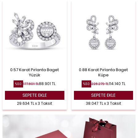
0.57 Karat Pırlanta Baget
0.88 Karat Pırlanta Baget
Yüzük
Küpe
88.901
TL
114.140
TL
177.801
TL
228.279
TL
%
50
%
50
SEPETE EKLE
SEPETE EKLE
29.634 TL x 3 Taksit
38.047 TL x 3 Taksit