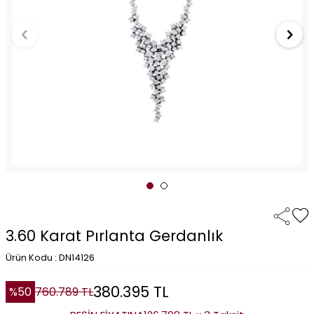
3.60 Karat Pırlanta Gerdanlık
Ürün Kodu : DN14126
380.395
TL
%
50
760.789
TL