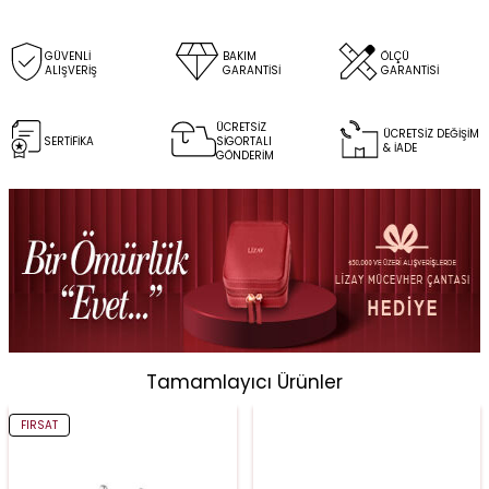
GÜVENLİ
BAKIM
ÖLÇÜ
ALIŞVERİŞ
GARANTİSİ
GARANTİSİ
ÜCRETSİZ
ÜCRETSİZ DEĞİŞİM
SERTİFİKA
SİGORTALI
& İADE
GÖNDERİM
Tamamlayıcı Ürünler
FIRSAT