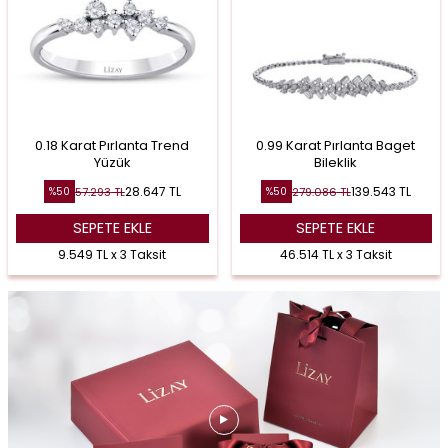
0.18 Karat Pırlanta Trend
0.99 Karat Pırlanta Baget
Yüzük
Bileklik
28.647
TL
139.543
TL
57.293
TL
279.086
TL
%
50
%
50
SEPETE EKLE
SEPETE EKLE
9.549 TL x 3 Taksit
46.514 TL x 3 Taksit