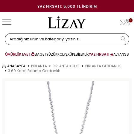
YAZ FIRSATI: 5.000 TL İNDIRIM
0
ÖMÜRLÜK EVET 💍
BAGET
YÜZÜK
KOLYE
KÜPE
BİLEKLİK
YAZ FIRSATI ☀️
ALYANS
SET
ANASAYFA
PIRLANTA
PIRLANTA KOLYE
PIRLANTA GERDANLIK
3.60 Karat Pırlanta Gerdanlık