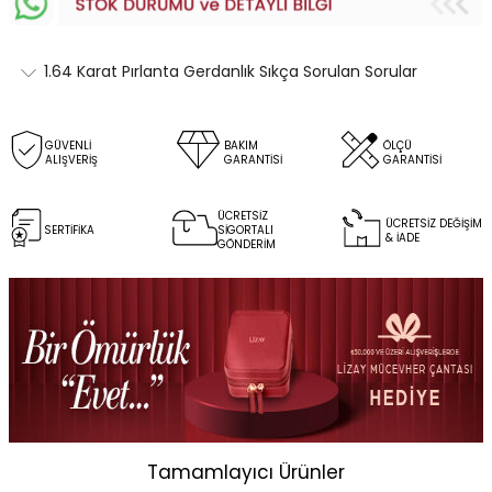
1.64 Karat Pırlanta Gerdanlık Sıkça Sorulan Sorular
GÜVENLİ
BAKIM
ÖLÇÜ
ALIŞVERİŞ
GARANTİSİ
GARANTİSİ
ÜCRETSİZ
ÜCRETSİZ DEĞİŞİM
SERTİFİKA
SİGORTALI
& İADE
GÖNDERİM
Tamamlayıcı Ürünler