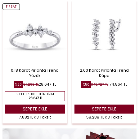
FIRSAT
0.18 Karat Pırlanta Trend
2.00 Karat Pırlanta Trend
Yüzük
Küpe
28.647
TL
174.864
TL
57.293
TL
349.727
TL
%
50
%
50
SEPETTE 5.000 TL İNDIRIM
23.647 TL
SEPETE EKLE
SEPETE EKLE
7.882TL x 3 Taksit
58.288 TL x 3 Taksit