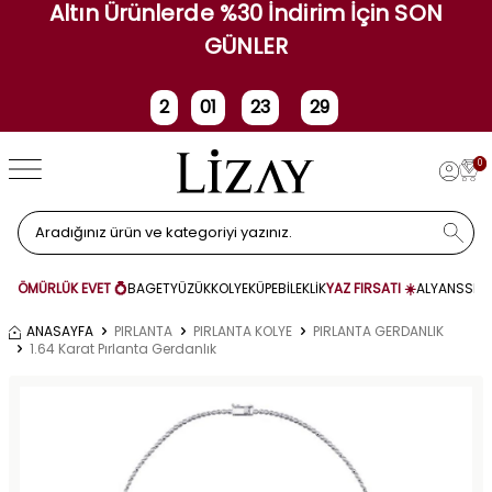
Altın Ürünlerde %30 İndirim İçin SON
GÜNLER
2
01
23
29
Gün
Saat
Dakika
Saniye
0
ÖMÜRLÜK EVET 💍
BAGET
YÜZÜK
KOLYE
KÜPE
BİLEKLİK
YAZ FIRSATI ☀️
ALYANS
SET
ANASAYFA
PIRLANTA
PIRLANTA KOLYE
PIRLANTA GERDANLIK
1.64 Karat Pırlanta Gerdanlık