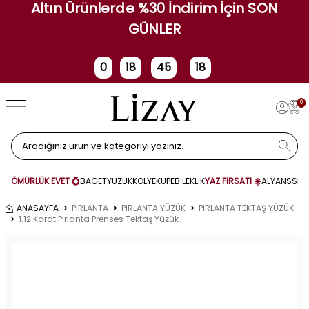
Altın Ürünlerde %30 İndirim İçin SON
GÜNLER
0
18
45
18
Gün
Saat
Dakika
Saniye
0
ÖMÜRLÜK EVET 💍
BAGET
YÜZÜK
KOLYE
KÜPE
BİLEKLİK
YAZ FIRSATI ☀️
ALYANS
SET
ANASAYFA
PIRLANTA
PIRLANTA YÜZÜK
PIRLANTA TEKTAŞ YÜZÜK
1.12 Karat Pırlanta Prenses Tektaş Yüzük