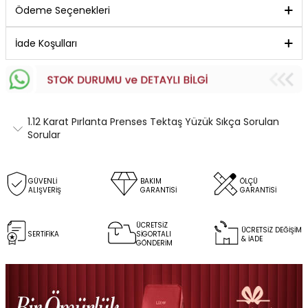
Ödeme Seçenekleri
İade Koşulları
1.12 Karat Pırlanta Prenses Tektaş Yüzük Sıkça Sorulan
Sorular
GÜVENLİ
BAKIM
ÖLÇÜ
ALIŞVERİŞ
GARANTİSİ
GARANTİSİ
ÜCRETSİZ
ÜCRETSİZ DEĞİŞİM
SERTİFİKA
SİGORTALI
& İADE
GÖNDERİM