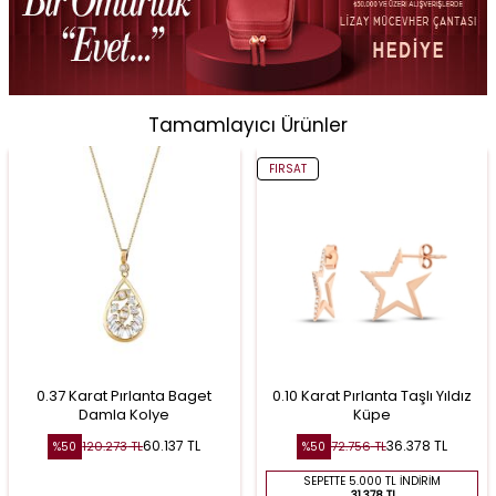
Tamamlayıcı Ürünler
FIRSAT
0.37 Karat Pırlanta Baget
0.10 Karat Pırlanta Taşlı Yıldız
Damla Kolye
Küpe
60.137
TL
36.378
TL
120.273
TL
72.756
TL
%
50
%
50
SEPETTE 5.000 TL İNDIRIM
31.378 TL