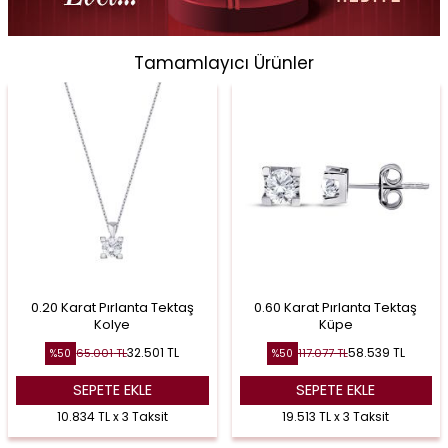
Tamamlayıcı Ürünler
0.20 Karat Pırlanta Tektaş
0.60 Karat Pırlanta Tektaş
Kolye
Küpe
32.501
TL
58.539
TL
65.001
TL
117.077
TL
%
50
%
50
SEPETE EKLE
SEPETE EKLE
10.834 TL x 3 Taksit
19.513 TL x 3 Taksit