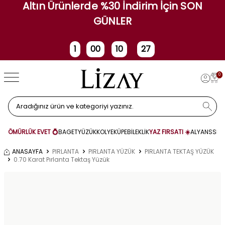
Altın Ürünlerde %30 İndirim İçin SON
GÜNLER
1
00
10
26
Gün
Saat
Dakika
Saniye
0
ÖMÜRLÜK EVET 💍
BAGET
YÜZÜK
KOLYE
KÜPE
BİLEKLİK
YAZ FIRSATI ☀️
ALYANS
SET
ANASAYFA
PIRLANTA
PIRLANTA YÜZÜK
PIRLANTA TEKTAŞ YÜZÜK
0.70 Karat Pırlanta Tektaş Yüzük