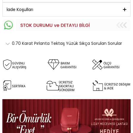
İade Koşulları
0.70 Karat Pırlanta Tektaş Yüzük Sıkça Sorulan Sorular
GÜVENLİ
BAKIM
ÖLÇÜ
ALIŞVERİŞ
GARANTİSİ
GARANTİSİ
ÜCRETSİZ
ÜCRETSİZ DEĞİŞİM
SERTİFİKA
SİGORTALI
& İADE
GÖNDERİM